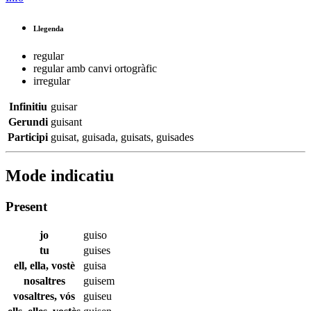
Llegenda
regular
regular amb canvi ortogràfic
irregular
Infinitiu
guisar
Gerundi
guisant
Participi
guisat
,
guisada
,
guisats
,
guisades
Mode indicatiu
Present
jo
guiso
tu
guises
ell, ella, vostè
guisa
nosaltres
guisem
vosaltres, vós
guiseu