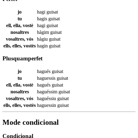
jo
hagi
guisat
tu
hagis
guisat
ell, ella, vostè
hagi
guisat
nosaltres
hàgim
guisat
vosaltres, vós
hàgiu
guisat
ells, elles, vostès
hagin
guisat
Plusquamperfet
jo
hagués
guisat
tu
haguessis
guisat
ell, ella, vostè
hagués
guisat
nosaltres
haguéssim
guisat
vosaltres, vós
haguéssiu
guisat
ells, elles, vostès
haguessin
guisat
Mode condicional
Condicional