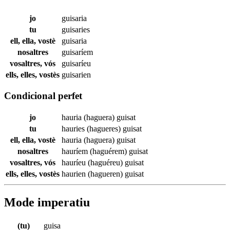
jo
guisaria
tu
guisaries
ell, ella, vostè
guisaria
nosaltres
guisaríem
vosaltres, vós
guisaríeu
ells, elles, vostès
guisarien
Condicional perfet
jo
hauria (haguera)
guisat
tu
hauries (hagueres)
guisat
ell, ella, vostè
hauria (haguera)
guisat
nosaltres
hauríem (haguérem)
guisat
vosaltres, vós
hauríeu (haguéreu)
guisat
ells, elles, vostès
haurien (hagueren)
guisat
Mode imperatiu
(tu)
guisa