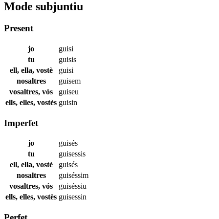
Mode subjuntiu
Present
jo
guisi
tu
guisis
ell, ella, vostè
guisi
nosaltres
guisem
vosaltres, vós
guiseu
ells, elles, vostès
guisin
Imperfet
jo
guisés
tu
guisessis
ell, ella, vostè
guisés
nosaltres
guiséssim
vosaltres, vós
guiséssiu
ells, elles, vostès
guisessin
Perfet