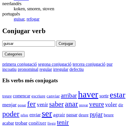
neerlandès
koken, smoren, stoven
portuguès
guisar
,
refogar
Conjugar verb
Conjugar
Categories
primera conjugació
segona conjugació
tercera conjugació
pur
incoatiu
pronominal
regular
irregular
defectiu
Els verbs més conjugats
haver
estar
arribar
sortir
començar
escriure
canviar
treure
fer
anar
saber
veure
voler
venir
menjar
dir
posar
provar
ser
poder
pujar
enviar
agrair
passar
deure
beure
rebre
tenir
trobar
conèixer
acabar
llegir