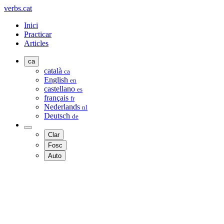
verbs.cat
Inici
Practicar
Articles
ca
català
ca
English
en
castellano
es
français
fr
Nederlands
nl
Deutsch
de
Clar
Fosc
Auto