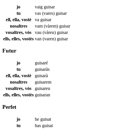
jo
vaig
guisar
tu
vas (vares)
guisar
ell, ella, vostè
va
guisar
nosaltres
vam (vàrem)
guisar
vosaltres, vós
vau (vàreu)
guisar
ells, elles, vostès
van (varen)
guisar
Futur
jo
guisaré
tu
guisaràs
ell, ella, vostè
guisarà
nosaltres
guisarem
vosaltres, vós
guisareu
ells, elles, vostès
guisaran
Perfet
jo
he
guisat
tu
has
guisat