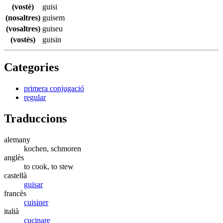
(vostè)
guisi
(nosaltres)
guisem
(vosaltres)
guiseu
(vostès)
guisin
Categories
primera conjugació
regular
Traduccions
alemany
kochen, schmoren
anglès
to cook, to stew
castellà
guisar
francès
cuisiner
italià
cucinare