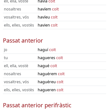
ell, ella, vostè
havia
colt
nosaltres
havíem
colt
vosaltres, vós
havíeu
colt
ells, elles, vostès
havien
colt
Passat anterior
jo
haguí
colt
tu
hagueres
colt
ell, ella, vostè
hagué
colt
nosaltres
haguérem
colt
vosaltres, vós
haguéreu
colt
ells, elles, vostès
hagueren
colt
Passat anterior perifràstic