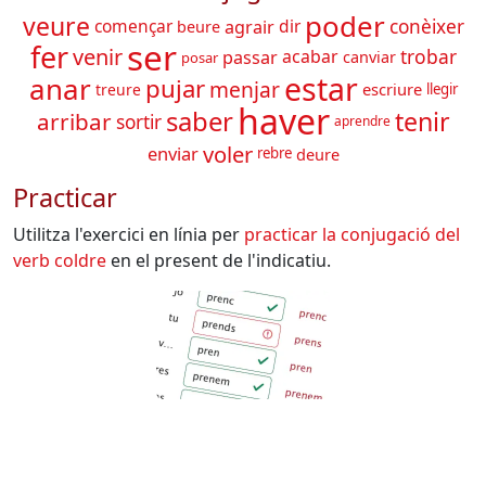
poder
veure
començar
dir
conèixer
agrair
beure
ser
fer
venir
trobar
acabar
passar
canviar
posar
estar
anar
pujar
menjar
escriure
treure
llegir
haver
saber
tenir
arribar
sortir
aprendre
voler
enviar
deure
rebre
Practicar
Utilitza l'exercici en línia per
practicar la conjugació del
verb
coldre
en el present de l'indicatiu.