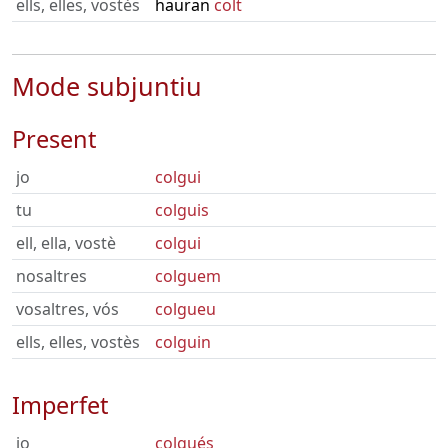
ells, elles, vostès
hauran
colt
Mode subjuntiu
Present
jo
colgui
tu
colguis
ell, ella, vostè
colgui
nosaltres
colguem
vosaltres, vós
colgueu
ells, elles, vostès
colguin
Imperfet
jo
colgués