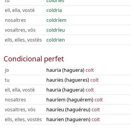
tu
coldries
ell, ella, vostè
coldria
nosaltres
coldríem
vosaltres, vós
coldríeu
ells, elles, vostès
coldrien
Condicional perfet
jo
hauria (haguera)
colt
tu
hauries (hagueres)
colt
ell, ella, vostè
hauria (haguera)
colt
nosaltres
hauríem (haguérem)
colt
vosaltres, vós
hauríeu (haguéreu)
colt
ells, elles, vostès
haurien (hagueren)
colt