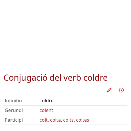
Conjugació del verb
coldre
Practica
Inf
Infinitiu
coldre
Gerundi
colent
Participi
colt
,
colta
,
colts
,
coltes