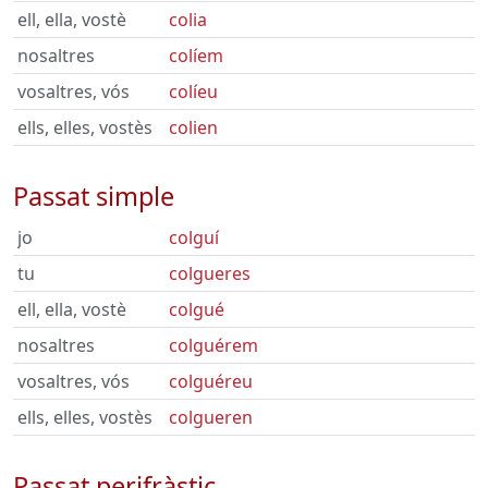
ell, ella, vostè
colia
nosaltres
colíem
vosaltres, vós
colíeu
ells, elles, vostès
colien
Passat simple
jo
colguí
tu
colgueres
ell, ella, vostè
colgué
nosaltres
colguérem
vosaltres, vós
colguéreu
ells, elles, vostès
colgueren
Passat perifràstic