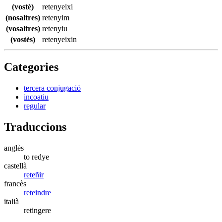
(vostè)
retenyeixi
(nosaltres)
retenyim
(vosaltres)
retenyiu
(vostès)
retenyeixin
Categories
tercera conjugació
incoatiu
regular
Traduccions
anglès
to redye
castellà
reteñir
francès
reteindre
italià
retingere