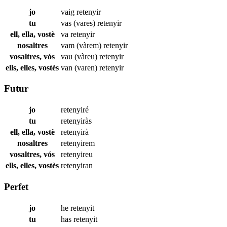
jo
vaig
retenyir
tu
vas (vares)
retenyir
ell, ella, vostè
va
retenyir
nosaltres
vam (vàrem)
retenyir
vosaltres, vós
vau (vàreu)
retenyir
ells, elles, vostès
van (varen)
retenyir
Futur
jo
retenyiré
tu
retenyiràs
ell, ella, vostè
retenyirà
nosaltres
retenyirem
vosaltres, vós
retenyireu
ells, elles, vostès
retenyiran
Perfet
jo
he
retenyit
tu
has
retenyit