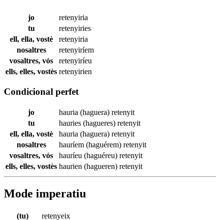
jo
retenyiria
tu
retenyiries
ell, ella, vostè
retenyiria
nosaltres
retenyiríem
vosaltres, vós
retenyiríeu
ells, elles, vostès
retenyirien
Condicional perfet
jo
hauria (haguera)
retenyit
tu
hauries (hagueres)
retenyit
ell, ella, vostè
hauria (haguera)
retenyit
nosaltres
hauríem (haguérem)
retenyit
vosaltres, vós
hauríeu (haguéreu)
retenyit
ells, elles, vostès
haurien (hagueren)
retenyit
Mode imperatiu
(tu)
retenyeix