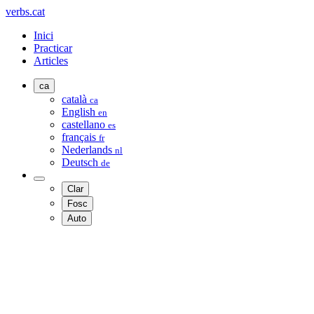
verbs.cat
Inici
Practicar
Articles
ca
català
ca
English
en
castellano
es
français
fr
Nederlands
nl
Deutsch
de
Clar
Fosc
Auto