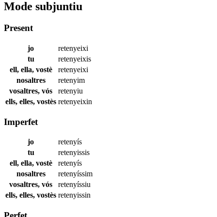
Mode subjuntiu
Present
jo
retenyeixi
tu
retenyeixis
ell, ella, vostè
retenyeixi
nosaltres
retenyim
vosaltres, vós
retenyiu
ells, elles, vostès
retenyeixin
Imperfet
jo
retenyís
tu
retenyissis
ell, ella, vostè
retenyís
nosaltres
retenyíssim
vosaltres, vós
retenyíssiu
ells, elles, vostès
retenyissin
Perfet