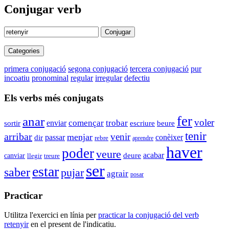
Conjugar verb
Conjugar
Categories
primera conjugació
segona conjugació
tercera conjugació
pur
incoatiu
pronominal
regular
irregular
defectiu
Els verbs més conjugats
fer
anar
voler
trobar
començar
enviar
sortir
escriure
beure
tenir
arribar
venir
menjar
conèixer
passar
dir
rebre
aprendre
haver
poder
veure
acabar
deure
canviar
treure
llegir
ser
estar
saber
pujar
agrair
posar
Practicar
Utilitza l'exercici en línia per
practicar la conjugació del verb
retenyir
en el present de l'indicatiu.