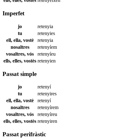
ells, elles, vostès
retenyeixen
Imperfet
jo
retenyia
tu
retenyies
ell, ella, vostè
retenyia
nosaltres
retenyíem
vosaltres, vós
retenyíeu
ells, elles, vostès
retenyien
Passat simple
jo
retenyí
tu
retenyires
ell, ella, vostè
retenyí
nosaltres
retenyírem
vosaltres, vós
retenyíreu
ells, elles, vostès
retenyiren
Passat perifràstic