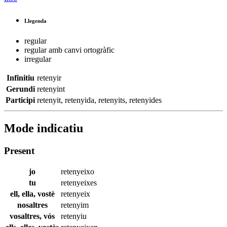
Llegenda
regular
regular amb canvi ortogràfic
irregular
Infinitiu
retenyir
Gerundi
retenyint
Participi
retenyit
,
retenyida
,
retenyits
,
retenyides
Mode indicatiu
Present
jo
retenyeixo
tu
retenyeixes
ell, ella, vostè
retenyeix
nosaltres
retenyim
vosaltres, vós
retenyiu