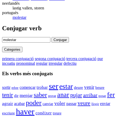
neerlandès
lastig vallen, storen
portuguès
molestar
Conjugar verb
Conjugar
Categories
primera conjugació
segona conjugació
tercera conjugació
pur
incoatiu
pronominal
regular
irregular
defectiu
Els verbs més conjugats
ser
estar
venir
començar
trobar
sortir
deure
beure
rebre
anar
fer
tenir
saber
pujar
arribar
menjar
dir
provar
posar
poder
veure
voler
agrair
enviar
acabar
passar
canviar
llegir
haver
conèixer
escriure
treure