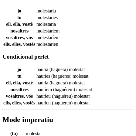
jo
molestaria
tu
molestaries
ell, ella, vostè
molestaria
nosaltres
molestaríem
vosaltres, vós
molestaríeu
ells, elles, vostès
molestarien
Condicional perfet
jo
hauria (haguera)
molestat
tu
hauries (hagueres)
molestat
ell, ella, vostè
hauria (haguera)
molestat
nosaltres
hauríem (haguérem)
molestat
vosaltres, vós
hauríeu (haguéreu)
molestat
ells, elles, vostès
haurien (hagueren)
molestat
Mode imperatiu
(tu)
molesta