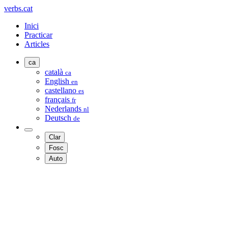
verbs.cat
Inici
Practicar
Articles
ca
català
ca
English
en
castellano
es
français
fr
Nederlands
nl
Deutsch
de
Clar
Fosc
Auto