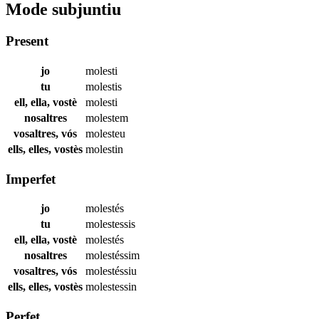
Mode subjuntiu
Present
jo
molesti
tu
molestis
ell, ella, vostè
molesti
nosaltres
molestem
vosaltres, vós
molesteu
ells, elles, vostès
molestin
Imperfet
jo
molestés
tu
molestessis
ell, ella, vostè
molestés
nosaltres
molestéssim
vosaltres, vós
molestéssiu
ells, elles, vostès
molestessin
Perfet