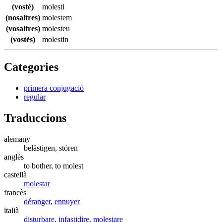
(vostè)
molesti
(nosaltres)
molestem
(vosaltres)
molesteu
(vostès)
molestin
Categories
primera conjugació
regular
Traduccions
alemany
belästigen, stören
anglès
to bother, to molest
castellà
molestar
francès
déranger
,
ennuyer
italià
disturbare
,
infastidire
,
molestare