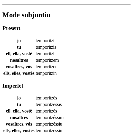
Mode subjuntiu
Present
jo
temporitzi
tu
temporitzis
ell, ella, vostè
temporitzi
nosaltres
temporitzem
vosaltres, vós
temporitzeu
ells, elles, vostès
temporitzin
Imperfet
jo
temporitzés
tu
temporitzessis
ell, ella, vostè
temporitzés
nosaltres
temporitzéssim
vosaltres, vós
temporitzéssiu
ells, elles, vostès
temporitzessin