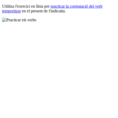
Utilitza l'exercici en línia per
practicar la conjugació del verb
temporitzar
en el present de l'indicatiu.