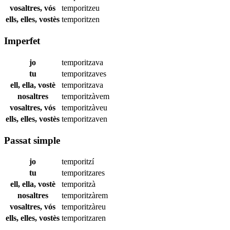
vosaltres, vós
temporitzeu
ells, elles, vostès
temporitzen
Imperfet
jo
temporitzava
tu
temporitzaves
ell, ella, vostè
temporitzava
nosaltres
temporitzàvem
vosaltres, vós
temporitzàveu
ells, elles, vostès
temporitzaven
Passat simple
jo
temporitzí
tu
temporitzares
ell, ella, vostè
temporitzà
nosaltres
temporitzàrem
vosaltres, vós
temporitzàreu
ells, elles, vostès
temporitzaren