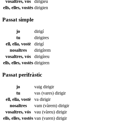
vosaltres, vós
dirigíeu
ells, elles, vostès
dirigien
Passat simple
jo
dirigí
tu
dirigires
ell, ella, vostè
dirigí
nosaltres
dirigírem
vosaltres, vós
dirigíreu
ells, elles, vostès
dirigiren
Passat perifràstic
jo
vaig
dirigir
tu
vas (vares)
dirigir
ell, ella, vostè
va
dirigir
nosaltres
vam (vàrem)
dirigir
vosaltres, vós
vau (vàreu)
dirigir
ells, elles, vostès
van (varen)
dirigir