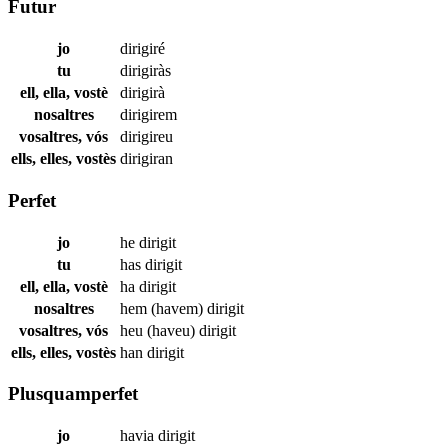
Futur
jo
dirigiré
tu
dirigiràs
ell, ella, vostè
dirigirà
nosaltres
dirigirem
vosaltres, vós
dirigireu
ells, elles, vostès
dirigiran
Perfet
jo
he
dirigit
tu
has
dirigit
ell, ella, vostè
ha
dirigit
nosaltres
hem (havem)
dirigit
vosaltres, vós
heu (haveu)
dirigit
ells, elles, vostès
han
dirigit
Plusquamperfet
jo
havia
dirigit