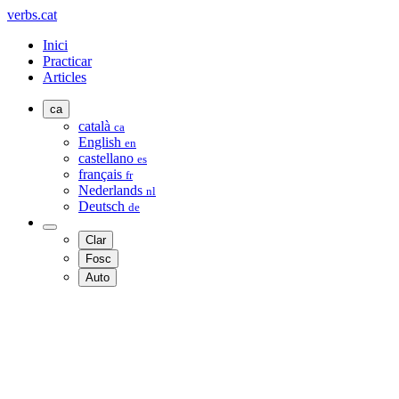
verbs.cat
Inici
Practicar
Articles
ca
català
ca
English
en
castellano
es
français
fr
Nederlands
nl
Deutsch
de
Clar
Fosc
Auto