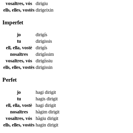
vosaltres, vós
dirigiu
ells, elles, vostès
dirigeixin
Imperfet
jo
dirigís
tu
dirigissis
ell, ella, vostè
dirigís
nosaltres
dirigíssim
vosaltres, vós
dirigíssiu
ells, elles, vostès
dirigissin
Perfet
jo
hagi
dirigit
tu
hagis
dirigit
ell, ella, vostè
hagi
dirigit
nosaltres
hàgim
dirigit
vosaltres, vós
hàgiu
dirigit
ells, elles, vostès
hagin
dirigit