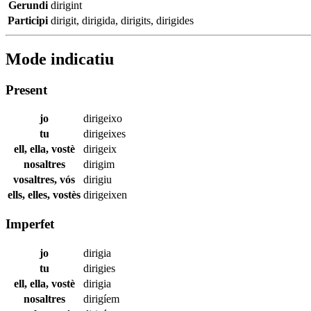
Gerundi
dirigint
Participi
dirigit
,
dirigida
,
dirigits
,
dirigides
Mode indicatiu
Present
jo
dirigeixo
tu
dirigeixes
ell, ella, vostè
dirigeix
nosaltres
dirigim
vosaltres, vós
dirigiu
ells, elles, vostès
dirigeixen
Imperfet
jo
dirigia
tu
dirigies
ell, ella, vostè
dirigia
nosaltres
dirigíem