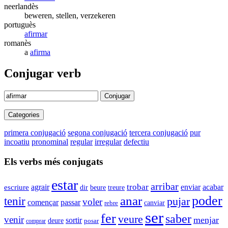
neerlandès
beweren, stellen, verzekeren
portuguès
afirmar
romanès
a
afirma
Conjugar verb
Conjugar
Categories
primera conjugació
segona conjugació
tercera conjugació
pur
incoatiu
pronominal
regular
irregular
defectiu
Els verbs més conjugats
estar
arribar
trobar
agrair
enviar
acabar
escriure
dir
beure
treure
anar
poder
tenir
pujar
voler
passar
començar
canviar
rebre
ser
fer
saber
veure
venir
menjar
sortir
deure
comprar
posar