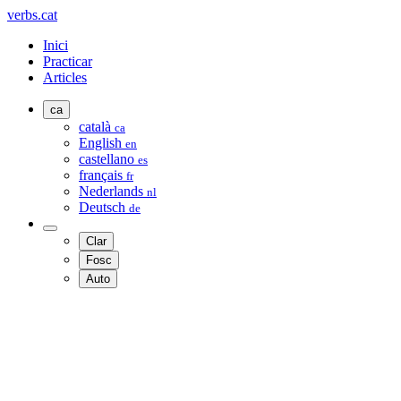
verbs.cat
Inici
Practicar
Articles
ca
català
ca
English
en
castellano
es
français
fr
Nederlands
nl
Deutsch
de
Clar
Fosc
Auto