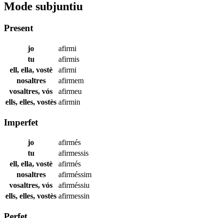
Mode subjuntiu
Present
jo
afirmi
tu
afirmis
ell, ella, vostè
afirmi
nosaltres
afirmem
vosaltres, vós
afirmeu
ells, elles, vostès
afirmin
Imperfet
jo
afirmés
tu
afirmessis
ell, ella, vostè
afirmés
nosaltres
afirméssim
vosaltres, vós
afirméssiu
ells, elles, vostès
afirmessin
Perfet