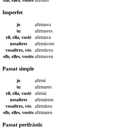
ells, elles, vostès
afirmen
Imperfet
jo
afirmava
tu
afirmaves
ell, ella, vostè
afirmava
nosaltres
afirmàvem
vosaltres, vós
afirmàveu
ells, elles, vostès
afirmaven
Passat simple
jo
afirmí
tu
afirmares
ell, ella, vostè
afirmà
nosaltres
afirmàrem
vosaltres, vós
afirmàreu
ells, elles, vostès
afirmaren
Passat perifràstic