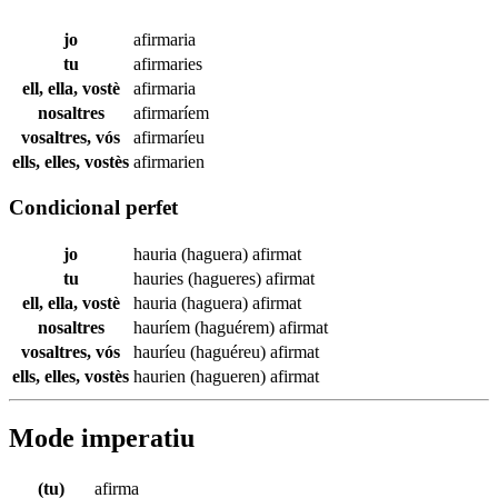
jo
afirmaria
tu
afirmaries
ell, ella, vostè
afirmaria
nosaltres
afirmaríem
vosaltres, vós
afirmaríeu
ells, elles, vostès
afirmarien
Condicional perfet
jo
hauria (haguera)
afirmat
tu
hauries (hagueres)
afirmat
ell, ella, vostè
hauria (haguera)
afirmat
nosaltres
hauríem (haguérem)
afirmat
vosaltres, vós
hauríeu (haguéreu)
afirmat
ells, elles, vostès
haurien (hagueren)
afirmat
Mode imperatiu
(tu)
afirma