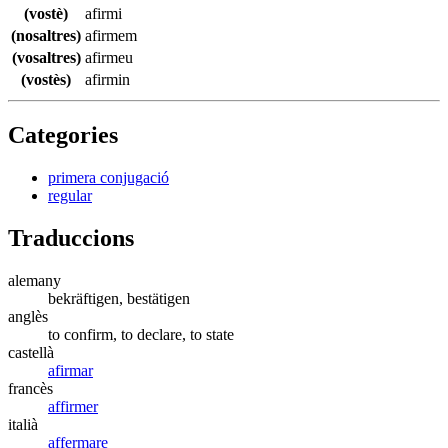
(vostè)
afirmi
(nosaltres)
afirmem
(vosaltres)
afirmeu
(vostès)
afirmin
Categories
primera conjugació
regular
Traduccions
alemany
bekräftigen, bestätigen
anglès
to confirm, to declare, to state
castellà
afirmar
francès
affirmer
italià
affermare