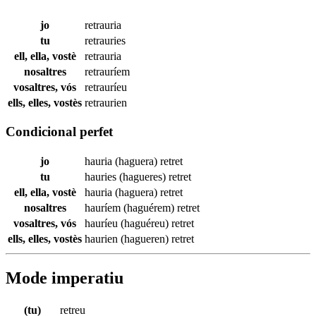
jo
retrauria
tu
retrauries
ell, ella, vostè
retrauria
nosaltres
retrauríem
vosaltres, vós
retrauríeu
ells, elles, vostès
retraurien
Condicional perfet
jo
hauria (haguera)
retret
tu
hauries (hagueres)
retret
ell, ella, vostè
hauria (haguera)
retret
nosaltres
hauríem (haguérem)
retret
vosaltres, vós
hauríeu (haguéreu)
retret
ells, elles, vostès
haurien (hagueren)
retret
Mode imperatiu
(tu)
retreu