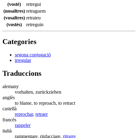
(vostè)
retregui
(nosaltres)
retraguem
(vosaltres)
retraieu
(vostès)
retreguin
Categories
segona conjugació
irregular
Traduccions
alemany
vorhalten, zurückziehen
anglès
to blame, to reproach, to retract
castellà
reprochar
,
retraer
francès
rappeler
italià
rammentare, rinfacciare,
ritrarre