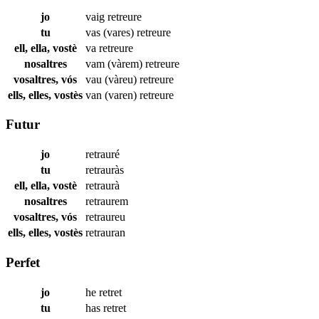
jo
vaig
retreure
tu
vas (vares)
retreure
ell, ella, vostè
va
retreure
nosaltres
vam (vàrem)
retreure
vosaltres, vós
vau (vàreu)
retreure
ells, elles, vostès
van (varen)
retreure
Futur
jo
retrauré
tu
retrauràs
ell, ella, vostè
retraurà
nosaltres
retraurem
vosaltres, vós
retraureu
ells, elles, vostès
retrauran
Perfet
jo
he
retret
tu
has
retret