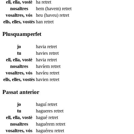
ell, ella, vostè
ha
retret
nosaltres
hem (havem)
retret
vosaltres, vós
heu (haveu)
retret
ells, elles, vostès
han
retret
Plusquamperfet
jo
havia
retret
tu
havies
retret
ell, ella, vostè
havia
retret
nosaltres
havíem
retret
vosaltres, vós
havíeu
retret
ells, elles, vostès
havien
retret
Passat anterior
jo
haguí
retret
tu
hagueres
retret
ell, ella, vostè
hagué
retret
nosaltres
haguérem
retret
vosaltres, vós
haguéreu
retret