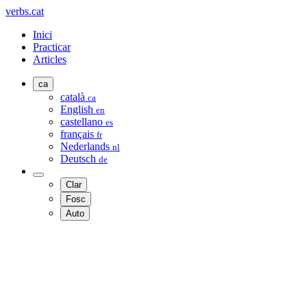
verbs.cat
Inici
Practicar
Articles
ca
català
ca
English
en
castellano
es
français
fr
Nederlands
nl
Deutsch
de
Clar
Fosc
Auto