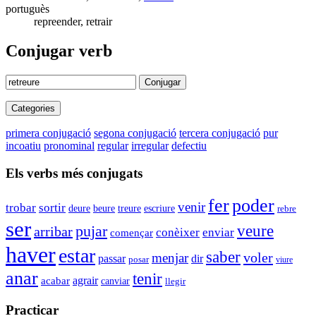
portuguès
repreender, retrair
Conjugar verb
Conjugar
Categories
primera conjugació
segona conjugació
tercera conjugació
pur
incoatiu
pronominal
regular
irregular
defectiu
Els verbs més conjugats
poder
fer
venir
trobar
sortir
deure
escriure
beure
treure
rebre
ser
veure
pujar
arribar
conèixer
enviar
començar
haver
estar
saber
voler
menjar
passar
dir
posar
viure
anar
tenir
agrair
acabar
canviar
llegir
Practicar