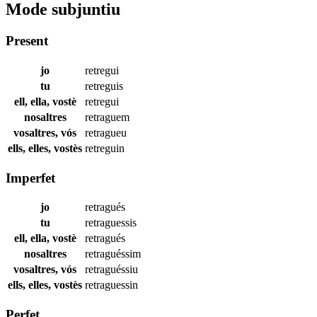
Mode subjuntiu
Present
jo
retregui
tu
retreguis
ell, ella, vostè
retregui
nosaltres
retraguem
vosaltres, vós
retragueu
ells, elles, vostès
retreguin
Imperfet
jo
retragués
tu
retraguessis
ell, ella, vostè
retragués
nosaltres
retraguéssim
vosaltres, vós
retraguéssiu
ells, elles, vostès
retraguessin
Perfet