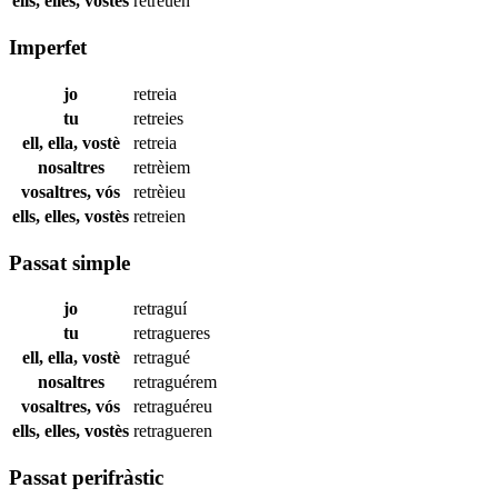
ells, elles, vostès
retreuen
Imperfet
jo
retreia
tu
retreies
ell, ella, vostè
retreia
nosaltres
retrèiem
vosaltres, vós
retrèieu
ells, elles, vostès
retreien
Passat simple
jo
retraguí
tu
retragueres
ell, ella, vostè
retragué
nosaltres
retraguérem
vosaltres, vós
retraguéreu
ells, elles, vostès
retragueren
Passat perifràstic