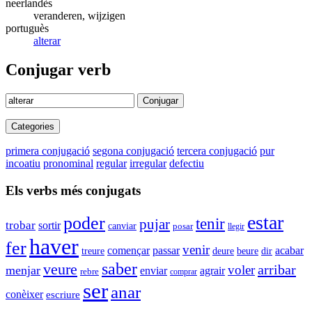
neerlandès
veranderen, wijzigen
portuguès
alterar
Conjugar verb
Conjugar
Categories
primera conjugació
segona conjugació
tercera conjugació
pur
incoatiu
pronominal
regular
irregular
defectiu
Els verbs més conjugats
estar
poder
tenir
pujar
trobar
sortir
canviar
posar
llegir
haver
fer
venir
començar
passar
acabar
beure
dir
treure
deure
saber
veure
arribar
voler
menjar
agrair
enviar
rebre
comprar
ser
anar
conèixer
escriure