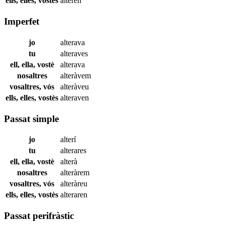
ells, elles, vostès
alteren
Imperfet
jo
alterava
tu
alteraves
ell, ella, vostè
alterava
nosaltres
alteràvem
vosaltres, vós
alteràveu
ells, elles, vostès
alteraven
Passat simple
jo
alterí
tu
alterares
ell, ella, vostè
alterà
nosaltres
alteràrem
vosaltres, vós
alteràreu
ells, elles, vostès
alteraren
Passat perifràstic