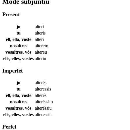
Mode subjuntiu
Present
jo
alteri
tu
alteris
ell, ella, vostè
alteri
nosaltres
alterem
vosaltres, vós
altereu
ells, elles, vostès
alterin
Imperfet
jo
alterés
tu
alteressis
ell, ella, vostè
alterés
nosaltres
alteréssim
vosaltres, vós
alteréssiu
ells, elles, vostès
alteressin
Perfet