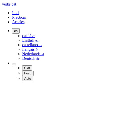
verbs.cat
Inici
Practicar
Articles
ca
català
ca
English
en
castellano
es
français
fr
Nederlands
nl
Deutsch
de
Clar
Fosc
Auto