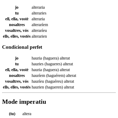
jo
alteraria
tu
alteraries
ell, ella, vostè
alteraria
nosaltres
alteraríem
vosaltres, vós
alteraríeu
ells, elles, vostès
alterarien
Condicional perfet
jo
hauria (haguera)
alterat
tu
hauries (hagueres)
alterat
ell, ella, vostè
hauria (haguera)
alterat
nosaltres
hauríem (haguérem)
alterat
vosaltres, vós
hauríeu (haguéreu)
alterat
ells, elles, vostès
haurien (hagueren)
alterat
Mode imperatiu
(tu)
altera