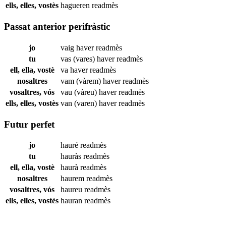
ells, elles, vostès
hagueren
readmès
Passat anterior perifràstic
jo
vaig haver
readmès
tu
vas (vares) haver
readmès
ell, ella, vostè
va haver
readmès
nosaltres
vam (vàrem) haver
readmès
vosaltres, vós
vau (vàreu) haver
readmès
ells, elles, vostès
van (varen) haver
readmès
Futur perfet
jo
hauré
readmès
tu
hauràs
readmès
ell, ella, vostè
haurà
readmès
nosaltres
haurem
readmès
vosaltres, vós
haureu
readmès
ells, elles, vostès
hauran
readmès