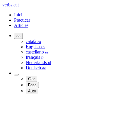
verbs.cat
Inici
Practicar
Articles
ca
català
ca
English
en
castellano
es
français
fr
Nederlands
nl
Deutsch
de
Clar
Fosc
Auto