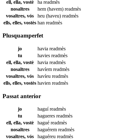
ell, ella, vostè
ha
readmès
nosaltres
hem (havem)
readmès
vosaltres, vós
heu (haveu)
readmès
ells, elles, vostès
han
readmès
Plusquamperfet
jo
havia
readmès
tu
havies
readmès
ell, ella, vostè
havia
readmès
nosaltres
havíem
readmès
vosaltres, vós
havíeu
readmès
ells, elles, vostès
havien
readmès
Passat anterior
jo
haguí
readmès
tu
hagueres
readmès
ell, ella, vostè
hagué
readmès
nosaltres
haguérem
readmès
vosaltres, vós
haguéreu
readmès