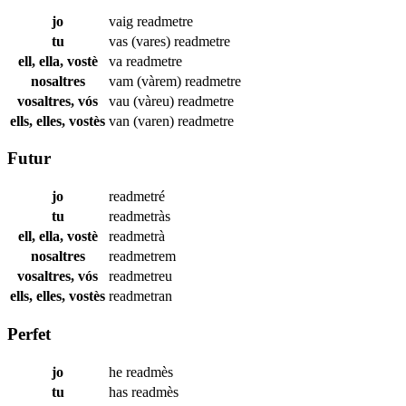
jo
vaig
readmetre
tu
vas (vares)
readmetre
ell, ella, vostè
va
readmetre
nosaltres
vam (vàrem)
readmetre
vosaltres, vós
vau (vàreu)
readmetre
ells, elles, vostès
van (varen)
readmetre
Futur
jo
readmetré
tu
readmetràs
ell, ella, vostè
readmetrà
nosaltres
readmetrem
vosaltres, vós
readmetreu
ells, elles, vostès
readmetran
Perfet
jo
he
readmès
tu
has
readmès