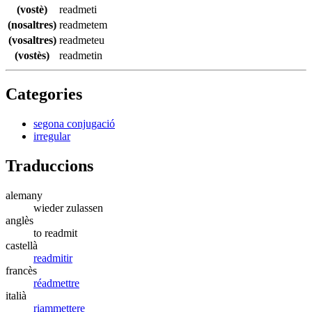
(vostè)
readmeti
(nosaltres)
readmetem
(vosaltres)
readmeteu
(vostès)
readmetin
Categories
segona conjugació
irregular
Traduccions
alemany
wieder zulassen
anglès
to readmit
castellà
readmitir
francès
réadmettre
italià
riammettere