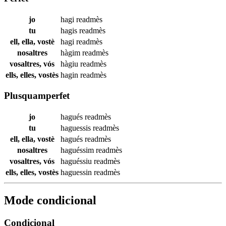
jo
hagi
readmès
tu
hagis
readmès
ell, ella, vostè
hagi
readmès
nosaltres
hàgim
readmès
vosaltres, vós
hàgiu
readmès
ells, elles, vostès
hagin
readmès
Plusquamperfet
jo
hagués
readmès
tu
haguessis
readmès
ell, ella, vostè
hagués
readmès
nosaltres
haguéssim
readmès
vosaltres, vós
haguéssiu
readmès
ells, elles, vostès
haguessin
readmès
Mode condicional
Condicional