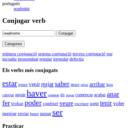
portuguès
readmitir
Conjugar verb
Conjugar
Categories
primera conjugació
segona conjugació
tercera conjugació
pur
incoatiu
pronominal
regular
irregular
defectiu
Els verbs més conjugats
estar
saber
pujar
arribar
venir
deure
treure
rebre
llegir
haver
anar
agrair
començar
acabar
canviar
dir
comprar
posar
fer
poder
veure
tenir
voler
trobar
conèixer
sortir
escriure
ser
menjar
enviar
passar
beure
Practicar