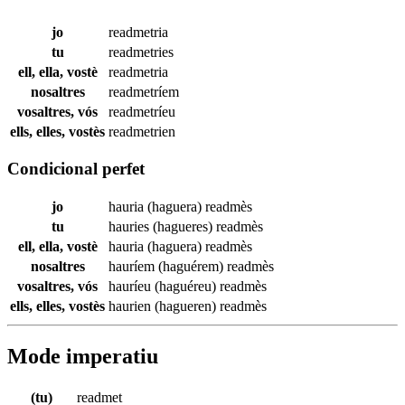
jo
readmetria
tu
readmetries
ell, ella, vostè
readmetria
nosaltres
readmetríem
vosaltres, vós
readmetríeu
ells, elles, vostès
readmetrien
Condicional perfet
jo
hauria (haguera)
readmès
tu
hauries (hagueres)
readmès
ell, ella, vostè
hauria (haguera)
readmès
nosaltres
hauríem (haguérem)
readmès
vosaltres, vós
hauríeu (haguéreu)
readmès
ells, elles, vostès
haurien (hagueren)
readmès
Mode imperatiu
(tu)
readmet