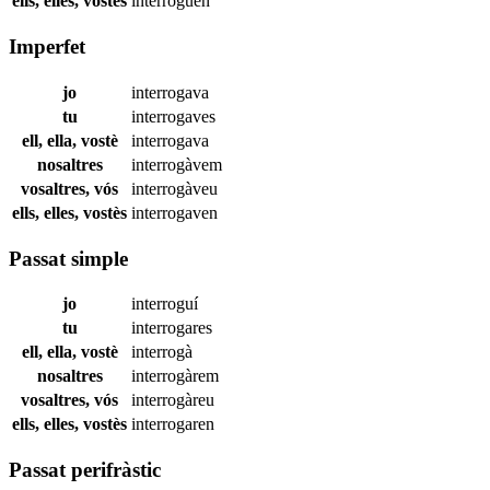
ells, elles, vostès
interroguen
Imperfet
jo
interrogava
tu
interrogaves
ell, ella, vostè
interrogava
nosaltres
interrogàvem
vosaltres, vós
interrogàveu
ells, elles, vostès
interrogaven
Passat simple
jo
interroguí
tu
interrogares
ell, ella, vostè
interrogà
nosaltres
interrogàrem
vosaltres, vós
interrogàreu
ells, elles, vostès
interrogaren
Passat perifràstic