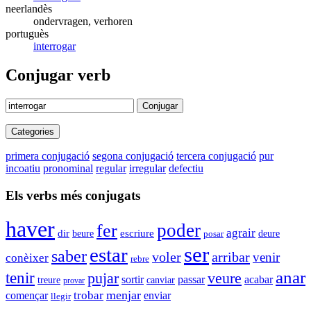
neerlandès
ondervragen, verhoren
portuguès
interrogar
Conjugar verb
Conjugar
Categories
primera conjugació
segona conjugació
tercera conjugació
pur
incoatiu
pronominal
regular
irregular
defectiu
Els verbs més conjugats
haver
fer
poder
agrair
dir
beure
escriure
deure
posar
ser
estar
saber
voler
arribar
venir
conèixer
rebre
anar
tenir
pujar
veure
sortir
passar
acabar
canviar
treure
provar
trobar
menjar
començar
enviar
llegir