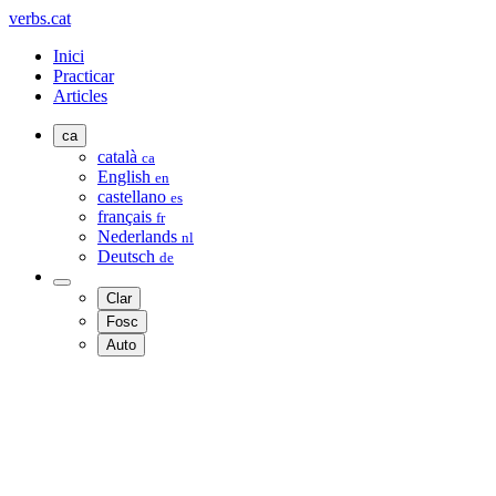
verbs.cat
Inici
Practicar
Articles
ca
català
ca
English
en
castellano
es
français
fr
Nederlands
nl
Deutsch
de
Clar
Fosc
Auto