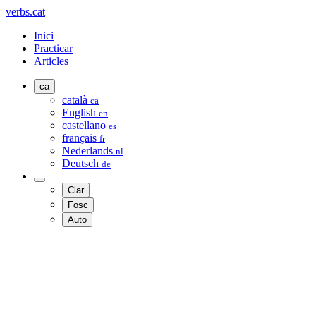
verbs.cat
Inici
Practicar
Articles
ca
català
ca
English
en
castellano
es
français
fr
Nederlands
nl
Deutsch
de
Clar
Fosc
Auto