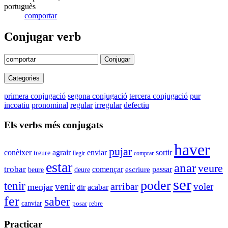
portuguès
comportar
Conjugar verb
Conjugar
Categories
primera conjugació
segona conjugació
tercera conjugació
pur
incoatiu
pronominal
regular
irregular
defectiu
Els verbs més conjugats
haver
pujar
conèixer
agrair
enviar
sortir
treure
llegir
comprar
estar
anar
veure
trobar
començar
passar
beure
deure
escriure
ser
poder
tenir
arribar
venir
voler
menjar
acabar
dir
fer
saber
canviar
rebre
posar
Practicar