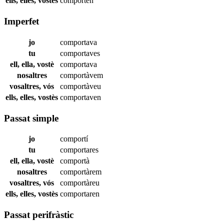
ells, elles, vostès
comporten
Imperfet
jo
comportava
tu
comportaves
ell, ella, vostè
comportava
nosaltres
comportàvem
vosaltres, vós
comportàveu
ells, elles, vostès
comportaven
Passat simple
jo
comportí
tu
comportares
ell, ella, vostè
comportà
nosaltres
comportàrem
vosaltres, vós
comportàreu
ells, elles, vostès
comportaren
Passat perifràstic