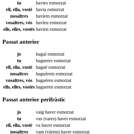
tu
havies
esmorzat
ell, ella, vostè
havia
esmorzat
nosaltres
havíem
esmorzat
vosaltres, vós
havíeu
esmorzat
ells, elles, vostès
havien
esmorzat
Passat anterior
jo
haguí
esmorzat
tu
hagueres
esmorzat
ell, ella, vostè
hagué
esmorzat
nosaltres
haguérem
esmorzat
vosaltres, vós
haguéreu
esmorzat
ells, elles, vostès
hagueren
esmorzat
Passat anterior perifràstic
jo
vaig haver
esmorzat
tu
vas (vares) haver
esmorzat
ell, ella, vostè
va haver
esmorzat
nosaltres
vam (vàrem) haver
esmorzat