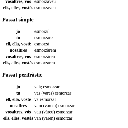
vosaltres, vós
esmorzàveu
ells, elles, vostès
esmorzaven
Passat simple
jo
esmorzí
tu
esmorzares
ell, ella, vostè
esmorzà
nosaltres
esmorzàrem
vosaltres, vós
esmorzàreu
ells, elles, vostès
esmorzaren
Passat perifràstic
jo
vaig
esmorzar
tu
vas (vares)
esmorzar
ell, ella, vostè
va
esmorzar
nosaltres
vam (vàrem)
esmorzar
vosaltres, vós
vau (vàreu)
esmorzar
ells, elles, vostès
van (varen)
esmorzar