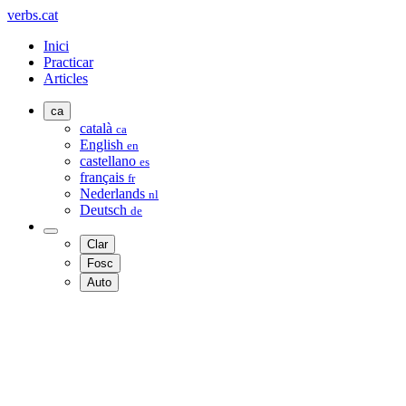
verbs.cat
Inici
Practicar
Articles
ca
català
ca
English
en
castellano
es
français
fr
Nederlands
nl
Deutsch
de
Clar
Fosc
Auto