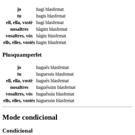
jo
hagi
blasfemat
tu
hagis
blasfemat
ell, ella, vostè
hagi
blasfemat
nosaltres
hàgim
blasfemat
vosaltres, vós
hàgiu
blasfemat
ells, elles, vostès
hagin
blasfemat
Plusquamperfet
jo
hagués
blasfemat
tu
haguessis
blasfemat
ell, ella, vostè
hagués
blasfemat
nosaltres
haguéssim
blasfemat
vosaltres, vós
haguéssiu
blasfemat
ells, elles, vostès
haguessin
blasfemat
Mode condicional
Condicional