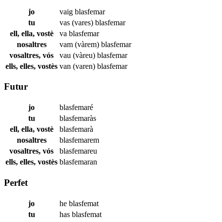
jo
vaig
blasfemar
tu
vas (vares)
blasfemar
ell, ella, vostè
va
blasfemar
nosaltres
vam (vàrem)
blasfemar
vosaltres, vós
vau (vàreu)
blasfemar
ells, elles, vostès
van (varen)
blasfemar
Futur
jo
blasfemaré
tu
blasfemaràs
ell, ella, vostè
blasfemarà
nosaltres
blasfemarem
vosaltres, vós
blasfemareu
ells, elles, vostès
blasfemaran
Perfet
jo
he
blasfemat
tu
has
blasfemat