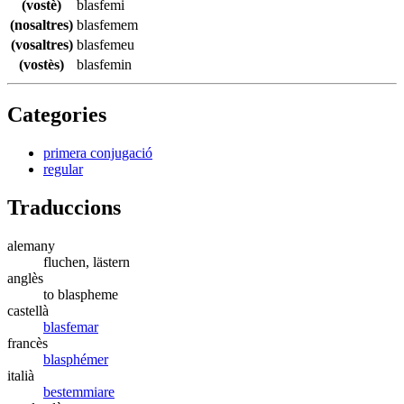
(vostè)
blasfemi
(nosaltres)
blasfemem
(vosaltres)
blasfemeu
(vostès)
blasfemin
Categories
primera conjugació
regular
Traduccions
alemany
fluchen, lästern
anglès
to blaspheme
castellà
blasfemar
francès
blasphémer
italià
bestemmiare