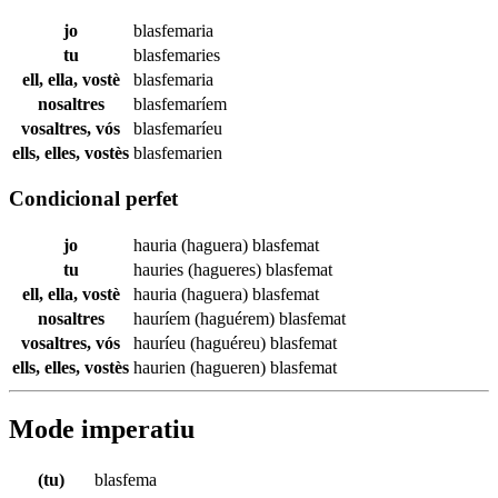
jo
blasfemaria
tu
blasfemaries
ell, ella, vostè
blasfemaria
nosaltres
blasfemaríem
vosaltres, vós
blasfemaríeu
ells, elles, vostès
blasfemarien
Condicional perfet
jo
hauria (haguera)
blasfemat
tu
hauries (hagueres)
blasfemat
ell, ella, vostè
hauria (haguera)
blasfemat
nosaltres
hauríem (haguérem)
blasfemat
vosaltres, vós
hauríeu (haguéreu)
blasfemat
ells, elles, vostès
haurien (hagueren)
blasfemat
Mode imperatiu
(tu)
blasfema