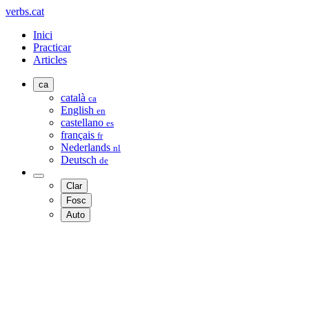
verbs.cat
Inici
Practicar
Articles
ca
català
ca
English
en
castellano
es
français
fr
Nederlands
nl
Deutsch
de
Clar
Fosc
Auto