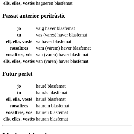
ells, elles, vostès
hagueren
blasfemat
Passat anterior perifràstic
jo
vaig haver
blasfemat
tu
vas (vares) haver
blasfemat
ell, ella, vostè
va haver
blasfemat
nosaltres
vam (vàrem) haver
blasfemat
vosaltres, vós
vau (vàreu) haver
blasfemat
ells, elles, vostès
van (varen) haver
blasfemat
Futur perfet
jo
hauré
blasfemat
tu
hauràs
blasfemat
ell, ella, vostè
haurà
blasfemat
nosaltres
haurem
blasfemat
vosaltres, vós
haureu
blasfemat
ells, elles, vostès
hauran
blasfemat