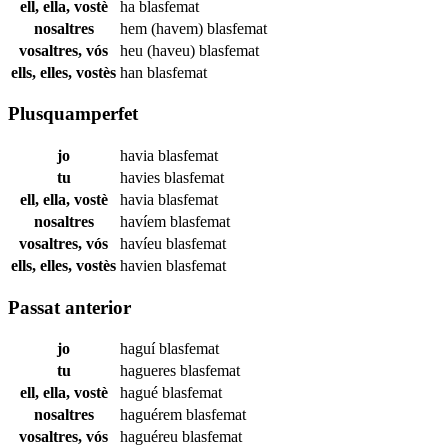
ell, ella, vostè
ha
blasfemat
nosaltres
hem (havem)
blasfemat
vosaltres, vós
heu (haveu)
blasfemat
ells, elles, vostès
han
blasfemat
Plusquamperfet
jo
havia
blasfemat
tu
havies
blasfemat
ell, ella, vostè
havia
blasfemat
nosaltres
havíem
blasfemat
vosaltres, vós
havíeu
blasfemat
ells, elles, vostès
havien
blasfemat
Passat anterior
jo
haguí
blasfemat
tu
hagueres
blasfemat
ell, ella, vostè
hagué
blasfemat
nosaltres
haguérem
blasfemat
vosaltres, vós
haguéreu
blasfemat