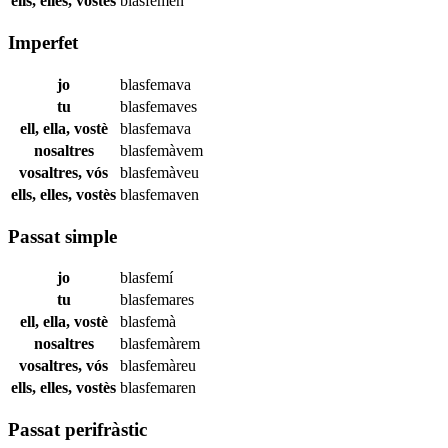
ells, elles, vostès
blasfemen
Imperfet
jo
blasfemava
tu
blasfemaves
ell, ella, vostè
blasfemava
nosaltres
blasfemàvem
vosaltres, vós
blasfemàveu
ells, elles, vostès
blasfemaven
Passat simple
jo
blasfemí
tu
blasfemares
ell, ella, vostè
blasfemà
nosaltres
blasfemàrem
vosaltres, vós
blasfemàreu
ells, elles, vostès
blasfemaren
Passat perifràstic