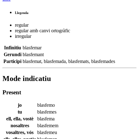
Llegenda
regular
regular amb canvi ortogràfic
irregular
Infinitiu
blasfemar
Gerundi
blasfemant
Participi
blasfemat
,
blasfemada
,
blasfemats
,
blasfemades
Mode indicatiu
Present
jo
blasfemo
tu
blasfemes
ell, ella, vostè
blasfema
nosaltres
blasfemem
vosaltres, vós
blasfemeu