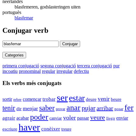
neerlandès
blasfemeren, godslasteringen uiten
portuguès
blasfemar
Conjugar verb
Conjugar
Categories
primera conjugació
segona conjugació
tercera conjugació
pur
incoatiu
pronominal
regular
irregular
defectiu
Els verbs més conjugats
ser
estar
venir
començar
trobar
sortir
deure
beure
rebre
anar
fer
tenir
saber
pujar
arribar
menjar
dir
provar
posar
poder
veure
voler
agrair
enviar
acabar
passar
canviar
llegir
haver
conèixer
escriure
treure