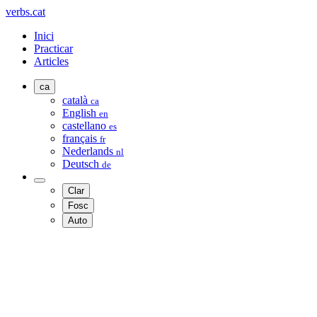
verbs.cat
Inici
Practicar
Articles
ca
català
ca
English
en
castellano
es
français
fr
Nederlands
nl
Deutsch
de
Clar
Fosc
Auto