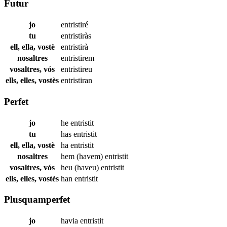
Futur
jo
entristiré
tu
entristiràs
ell, ella, vostè
entristirà
nosaltres
entristirem
vosaltres, vós
entristireu
ells, elles, vostès
entristiran
Perfet
jo
he
entristit
tu
has
entristit
ell, ella, vostè
ha
entristit
nosaltres
hem (havem)
entristit
vosaltres, vós
heu (haveu)
entristit
ells, elles, vostès
han
entristit
Plusquamperfet
jo
havia
entristit