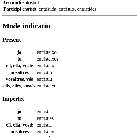
Gerundi
entristint
Participi
entristit
,
entristida
,
entristits
,
entristides
Mode indicatiu
Present
jo
entristeixo
tu
entristeixes
ell, ella, vostè
entristeix
nosaltres
entristim
vosaltres, vós
entristiu
ells, elles, vostès
entristeixen
Imperfet
jo
entristia
tu
entristies
ell, ella, vostè
entristia
nosaltres
entristíem