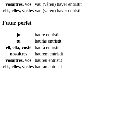
vosaltres, vós
vau (vàreu) haver
entristit
ells, elles, vostès
van (varen) haver
entristit
Futur perfet
jo
hauré
entristit
tu
hauràs
entristit
ell, ella, vostè
haurà
entristit
nosaltres
haurem
entristit
vosaltres, vós
haureu
entristit
ells, elles, vostès
hauran
entristit