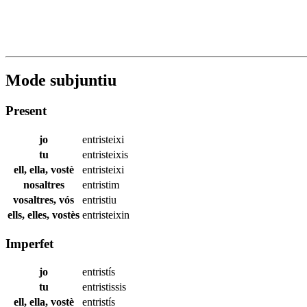
Mode subjuntiu
Present
jo
entristeixi
tu
entristeixis
ell, ella, vostè
entristeixi
nosaltres
entristim
vosaltres, vós
entristiu
ells, elles, vostès
entristeixin
Imperfet
jo
entristís
tu
entristissis
ell, ella, vostè
entristís