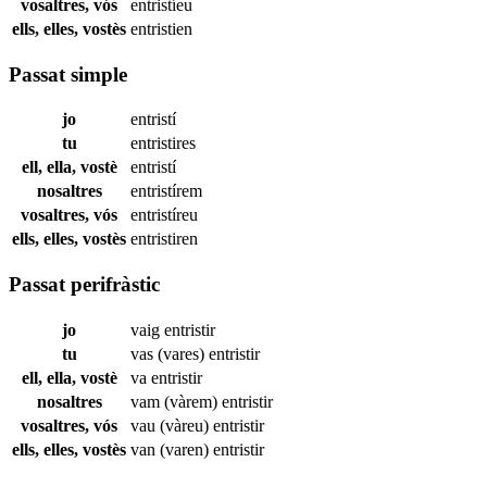
vosaltres, vós
entristíeu
ells, elles, vostès
entristien
Passat simple
jo
entristí
tu
entristires
ell, ella, vostè
entristí
nosaltres
entristírem
vosaltres, vós
entristíreu
ells, elles, vostès
entristiren
Passat perifràstic
jo
vaig
entristir
tu
vas (vares)
entristir
ell, ella, vostè
va
entristir
nosaltres
vam (vàrem)
entristir
vosaltres, vós
vau (vàreu)
entristir
ells, elles, vostès
van (varen)
entristir