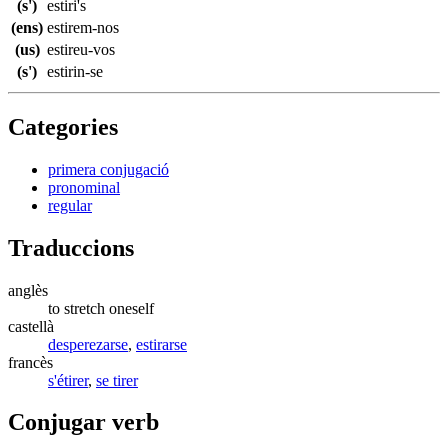
(s')
estiri's
(ens)
estirem-nos
(us)
estireu-vos
(s')
estirin-se
Categories
primera conjugació
pronominal
regular
Traduccions
anglès
to stretch oneself
castellà
desperezarse
,
estirarse
francès
s'étirer
,
se tirer
Conjugar verb