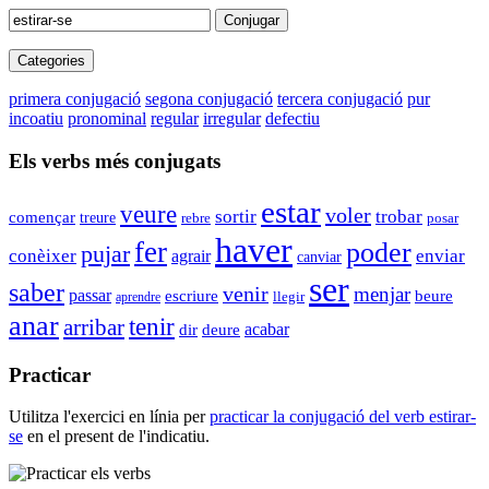
Conjugar
Categories
primera conjugació
segona conjugació
tercera conjugació
pur
incoatiu
pronominal
regular
irregular
defectiu
Els verbs més conjugats
estar
veure
voler
sortir
trobar
començar
treure
rebre
posar
haver
fer
poder
pujar
conèixer
agrair
enviar
canviar
ser
saber
venir
menjar
passar
escriure
beure
llegir
aprendre
anar
tenir
arribar
dir
acabar
deure
Practicar
Utilitza l'exercici en línia per
practicar la conjugació del verb
estirar-
se
en el present de l'indicatiu.