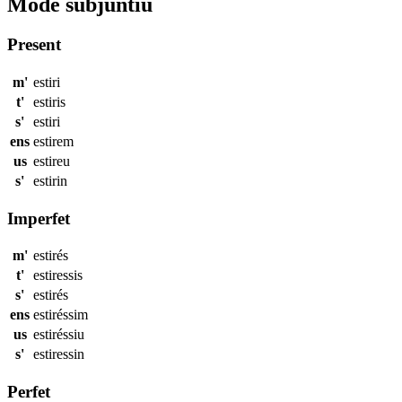
Mode subjuntiu
Present
m'
estiri
t'
estiris
s'
estiri
ens
estirem
us
estireu
s'
estirin
Imperfet
m'
estirés
t'
estiressis
s'
estirés
ens
estiréssim
us
estiréssiu
s'
estiressin
Perfet