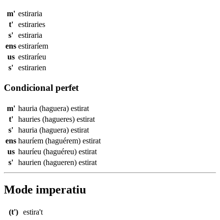
m'
estiraria
t'
estiraries
s'
estiraria
ens
estiraríem
us
estiraríeu
s'
estirarien
Condicional perfet
m'
hauria (haguera)
estirat
t'
hauries (hagueres)
estirat
s'
hauria (haguera)
estirat
ens
hauríem (haguérem)
estirat
us
hauríeu (haguéreu)
estirat
s'
haurien (hagueren)
estirat
Mode imperatiu
(t')
estira't