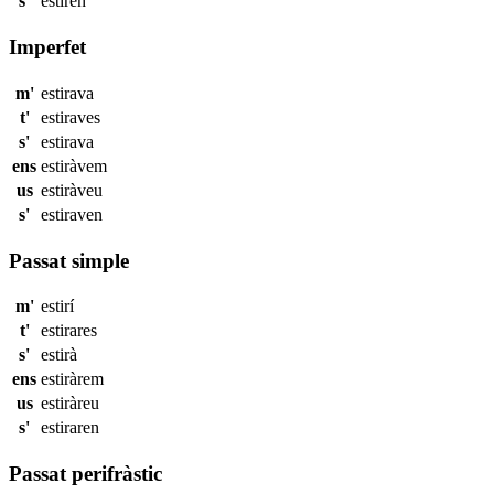
s'
estiren
Imperfet
m'
estirava
t'
estiraves
s'
estirava
ens
estiràvem
us
estiràveu
s'
estiraven
Passat simple
m'
estirí
t'
estirares
s'
estirà
ens
estiràrem
us
estiràreu
s'
estiraren
Passat perifràstic