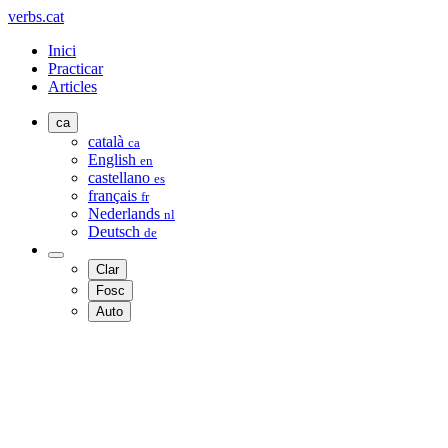
verbs.cat
Inici
Practicar
Articles
ca
català
ca
English
en
castellano
es
français
fr
Nederlands
nl
Deutsch
de
Clar
Fosc
Auto