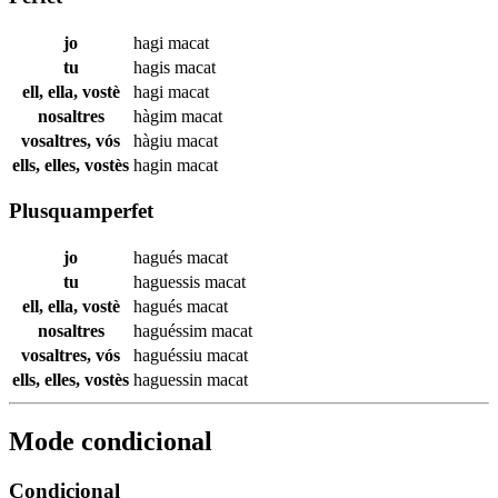
jo
hagi
macat
tu
hagis
macat
ell, ella, vostè
hagi
macat
nosaltres
hàgim
macat
vosaltres, vós
hàgiu
macat
ells, elles, vostès
hagin
macat
Plusquamperfet
jo
hagués
macat
tu
haguessis
macat
ell, ella, vostè
hagués
macat
nosaltres
haguéssim
macat
vosaltres, vós
haguéssiu
macat
ells, elles, vostès
haguessin
macat
Mode condicional
Condicional