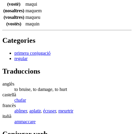
(vostè)
maqui
(nosaltres)
maquem
(vosaltres)
maqueu
(vostès)
maquin
Categories
primera conjugació
regular
Traduccions
anglès
to bruise, to damage, to hurt
castellà
chafar
francès
abîmer
,
aplatir
,
écraser
,
meurtrir
italià
ammaccare