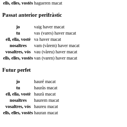
ells, elles, vostès
hagueren
macat
Passat anterior perifràstic
jo
vaig haver
macat
tu
vas (vares) haver
macat
ell, ella, vostè
va haver
macat
nosaltres
vam (vàrem) haver
macat
vosaltres, vós
vau (vàreu) haver
macat
ells, elles, vostès
van (varen) haver
macat
Futur perfet
jo
hauré
macat
tu
hauràs
macat
ell, ella, vostè
haurà
macat
nosaltres
haurem
macat
vosaltres, vós
haureu
macat
ells, elles, vostès
hauran
macat