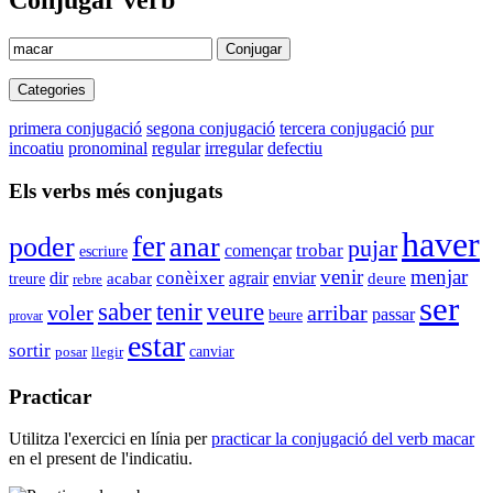
Conjugar verb
Conjugar
Categories
primera conjugació
segona conjugació
tercera conjugació
pur
incoatiu
pronominal
regular
irregular
defectiu
Els verbs més conjugats
haver
fer
poder
anar
pujar
trobar
començar
escriure
venir
menjar
conèixer
enviar
dir
acabar
agrair
deure
treure
rebre
ser
saber
tenir
veure
voler
arribar
passar
beure
provar
estar
sortir
canviar
posar
llegir
Practicar
Utilitza l'exercici en línia per
practicar la conjugació del verb
macar
en el present de l'indicatiu.