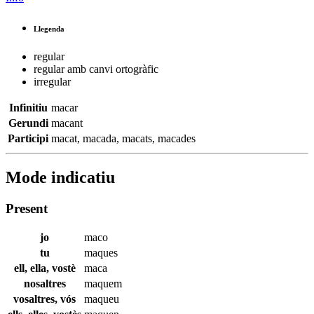
Llegenda
regular
regular amb canvi ortogràfic
irregular
Infinitiu
macar
Gerundi
macant
Participi
macat
,
macada
,
macats
,
macades
Mode indicatiu
Present
jo
maco
tu
maques
ell, ella, vostè
maca
nosaltres
maquem
vosaltres, vós
maqueu