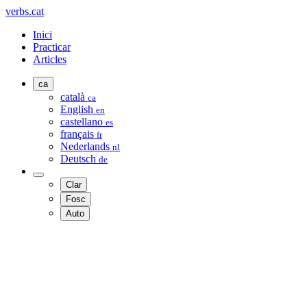
verbs.cat
Inici
Practicar
Articles
ca
català
ca
English
en
castellano
es
français
fr
Nederlands
nl
Deutsch
de
Clar
Fosc
Auto