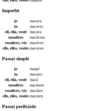
ells, elles, vostès
maquen
Imperfet
jo
macava
tu
macaves
ell, ella, vostè
macava
nosaltres
macàvem
vosaltres, vós
macàveu
ells, elles, vostès
macaven
Passat simple
jo
maquí
tu
macares
ell, ella, vostè
macà
nosaltres
macàrem
vosaltres, vós
macàreu
ells, elles, vostès
macaren
Passat perifràstic