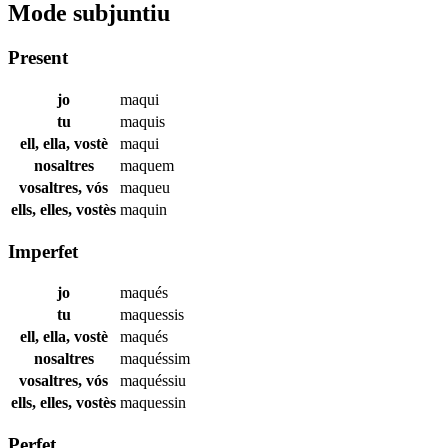
Mode subjuntiu
Present
jo
maqui
tu
maquis
ell, ella, vostè
maqui
nosaltres
maquem
vosaltres, vós
maqueu
ells, elles, vostès
maquin
Imperfet
jo
maqués
tu
maquessis
ell, ella, vostè
maqués
nosaltres
maquéssim
vosaltres, vós
maquéssiu
ells, elles, vostès
maquessin
Perfet