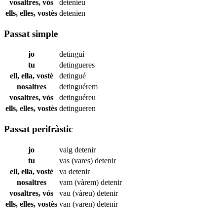
vosaltres, vós
deteníeu
ells, elles, vostès
detenien
Passat simple
jo
detinguí
tu
detingueres
ell, ella, vostè
detingué
nosaltres
detinguérem
vosaltres, vós
detinguéreu
ells, elles, vostès
detingueren
Passat perifràstic
jo
vaig
detenir
tu
vas (vares)
detenir
ell, ella, vostè
va
detenir
nosaltres
vam (vàrem)
detenir
vosaltres, vós
vau (vàreu)
detenir
ells, elles, vostès
van (varen)
detenir