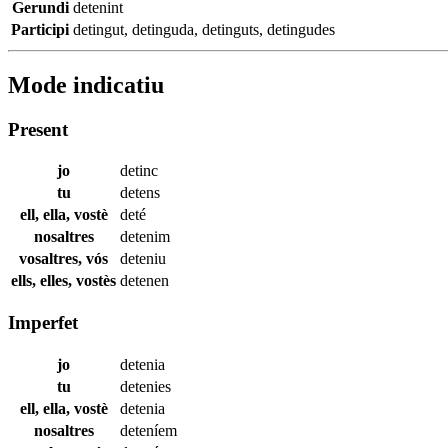
Gerundi
detenint
Participi
detingut
,
detinguda
,
detinguts
,
detingudes
Mode indicatiu
Present
jo
detinc
tu
detens
ell, ella, vostè
deté
nosaltres
detenim
vosaltres, vós
deteniu
ells, elles, vostès
detenen
Imperfet
jo
detenia
tu
detenies
ell, ella, vostè
detenia
nosaltres
deteníem