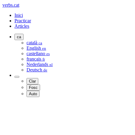
verbs.cat
Inici
Practicar
Articles
ca
català
ca
English
en
castellano
es
français
fr
Nederlands
nl
Deutsch
de
Clar
Fosc
Auto