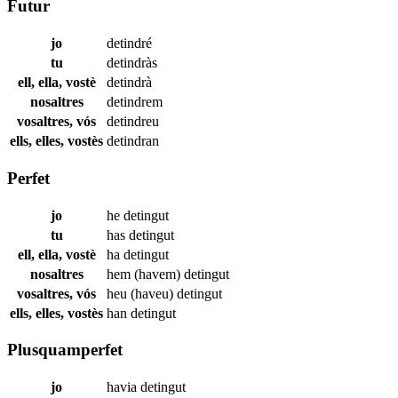
Futur
jo
detindré
tu
detindràs
ell, ella, vostè
detindrà
nosaltres
detindrem
vosaltres, vós
detindreu
ells, elles, vostès
detindran
Perfet
jo
he
detingut
tu
has
detingut
ell, ella, vostè
ha
detingut
nosaltres
hem (havem)
detingut
vosaltres, vós
heu (haveu)
detingut
ells, elles, vostès
han
detingut
Plusquamperfet
jo
havia
detingut