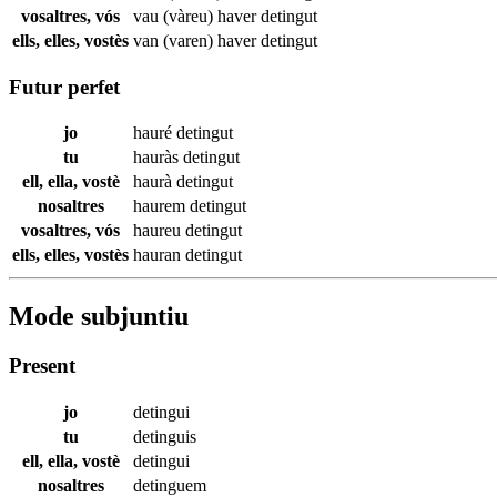
vosaltres, vós
vau (vàreu) haver
detingut
ells, elles, vostès
van (varen) haver
detingut
Futur perfet
jo
hauré
detingut
tu
hauràs
detingut
ell, ella, vostè
haurà
detingut
nosaltres
haurem
detingut
vosaltres, vós
haureu
detingut
ells, elles, vostès
hauran
detingut
Mode subjuntiu
Present
jo
detingui
tu
detinguis
ell, ella, vostè
detingui
nosaltres
detinguem