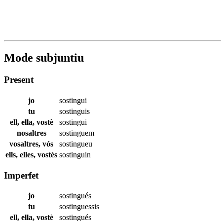
Mode subjuntiu
Present
jo
sostingui
tu
sostinguis
ell, ella, vostè
sostingui
nosaltres
sostinguem
vosaltres, vós
sostingueu
ells, elles, vostès
sostinguin
Imperfet
jo
sostingués
tu
sostinguessis
ell, ella, vostè
sostingués