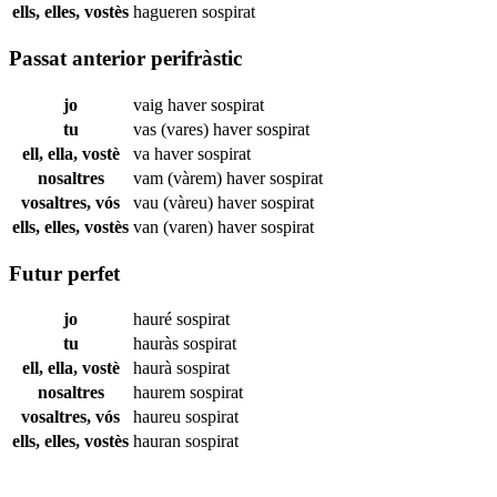
ells, elles, vostès
hagueren
sospirat
Passat anterior perifràstic
jo
vaig haver
sospirat
tu
vas (vares) haver
sospirat
ell, ella, vostè
va haver
sospirat
nosaltres
vam (vàrem) haver
sospirat
vosaltres, vós
vau (vàreu) haver
sospirat
ells, elles, vostès
van (varen) haver
sospirat
Futur perfet
jo
hauré
sospirat
tu
hauràs
sospirat
ell, ella, vostè
haurà
sospirat
nosaltres
haurem
sospirat
vosaltres, vós
haureu
sospirat
ells, elles, vostès
hauran
sospirat