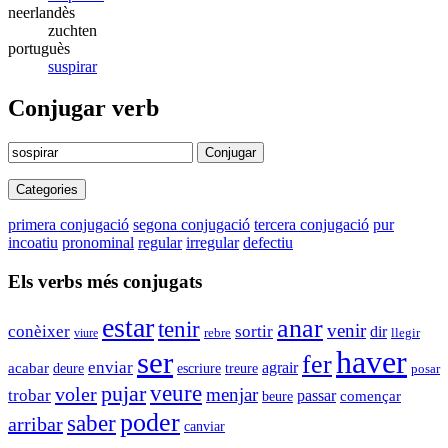
neerlandès
zuchten
portuguès
suspirar
Conjugar verb
Conjugar
Categories
primera conjugació
segona conjugació
tercera conjugació
pur
incoatiu
pronominal
regular
irregular
defectiu
Els verbs més conjugats
estar
anar
tenir
venir
conèixer
sortir
dir
viure
rebre
llegir
haver
ser
fer
enviar
agrair
acabar
deure
escriure
treure
posar
pujar
veure
voler
menjar
trobar
passar
començar
beure
poder
saber
arribar
canviar