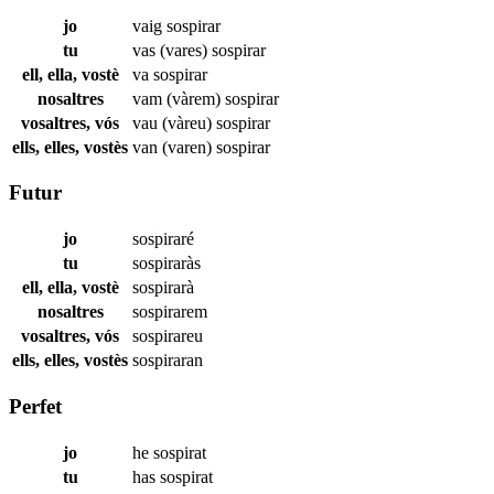
jo
vaig
sospirar
tu
vas (vares)
sospirar
ell, ella, vostè
va
sospirar
nosaltres
vam (vàrem)
sospirar
vosaltres, vós
vau (vàreu)
sospirar
ells, elles, vostès
van (varen)
sospirar
Futur
jo
sospiraré
tu
sospiraràs
ell, ella, vostè
sospirarà
nosaltres
sospirarem
vosaltres, vós
sospirareu
ells, elles, vostès
sospiraran
Perfet
jo
he
sospirat
tu
has
sospirat