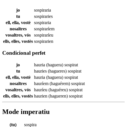
jo
sospiraria
tu
sospiraries
ell, ella, vostè
sospiraria
nosaltres
sospiraríem
vosaltres, vós
sospiraríeu
ells, elles, vostès
sospirarien
Condicional perfet
jo
hauria (haguera)
sospirat
tu
hauries (hagueres)
sospirat
ell, ella, vostè
hauria (haguera)
sospirat
nosaltres
hauríem (haguérem)
sospirat
vosaltres, vós
hauríeu (haguéreu)
sospirat
ells, elles, vostès
haurien (hagueren)
sospirat
Mode imperatiu
(tu)
sospira