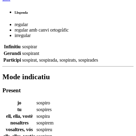
Llegenda
regular
regular amb canvi ortogràfic
irregular
Infinitiu
sospirar
Gerundi
sospirant
Participi
sospirat
,
sospirada
,
sospirats
,
sospirades
Mode indicatiu
Present
jo
sospiro
tu
sospires
ell, ella, vostè
sospira
nosaltres
sospirem
vosaltres, vós
sospireu