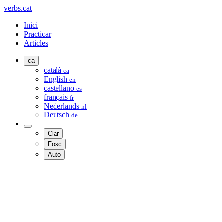
verbs.cat
Inici
Practicar
Articles
ca
català
ca
English
en
castellano
es
français
fr
Nederlands
nl
Deutsch
de
Clar
Fosc
Auto