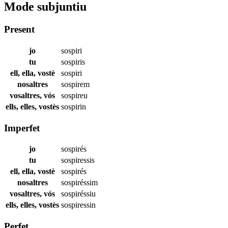
Mode subjuntiu
Present
jo
sospiri
tu
sospiris
ell, ella, vostè
sospiri
nosaltres
sospirem
vosaltres, vós
sospireu
ells, elles, vostès
sospirin
Imperfet
jo
sospirés
tu
sospiressis
ell, ella, vostè
sospirés
nosaltres
sospiréssim
vosaltres, vós
sospiréssiu
ells, elles, vostès
sospiressin
Perfet