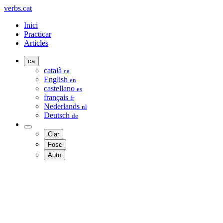
verbs.cat
Inici
Practicar
Articles
ca
català
ca
English
en
castellano
es
français
fr
Nederlands
nl
Deutsch
de
Clar
Fosc
Auto