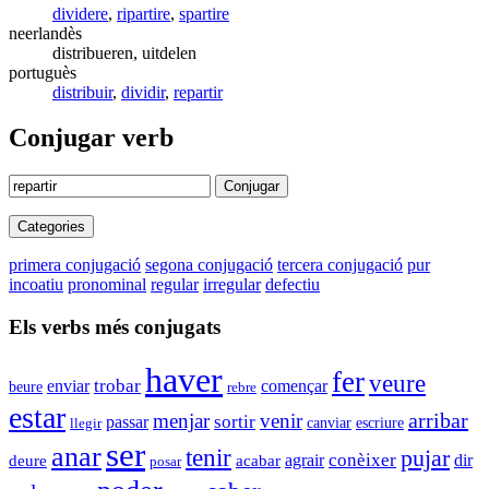
dividere
,
ripartire
,
spartire
neerlandès
distribueren, uitdelen
portuguès
distribuir
,
dividir
,
repartir
Conjugar verb
Conjugar
Categories
primera conjugació
segona conjugació
tercera conjugació
pur
incoatiu
pronominal
regular
irregular
defectiu
Els verbs més conjugats
haver
fer
veure
trobar
enviar
començar
beure
rebre
estar
arribar
menjar
venir
sortir
passar
canviar
escriure
llegir
ser
anar
tenir
pujar
conèixer
acabar
agrair
dir
deure
posar