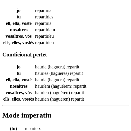
jo
repartiria
tu
repartiries
ell, ella, vostè
repartiria
nosaltres
repartiríem
vosaltres, vós
repartiríeu
ells, elles, vostès
repartirien
Condicional perfet
jo
hauria (haguera)
repartit
tu
hauries (hagueres)
repartit
ell, ella, vostè
hauria (haguera)
repartit
nosaltres
hauríem (haguérem)
repartit
vosaltres, vós
hauríeu (haguéreu)
repartit
ells, elles, vostès
haurien (hagueren)
repartit
Mode imperatiu
(tu)
reparteix