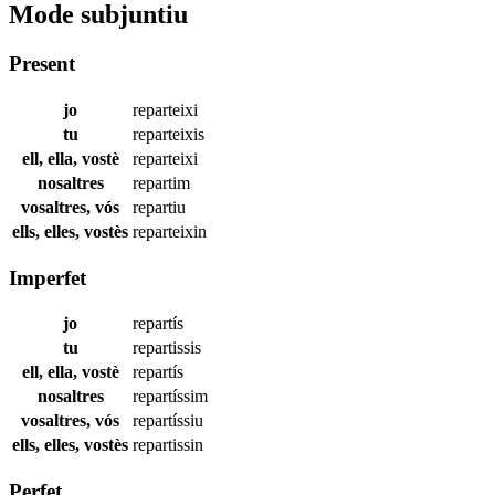
Mode subjuntiu
Present
jo
reparteixi
tu
reparteixis
ell, ella, vostè
reparteixi
nosaltres
repartim
vosaltres, vós
repartiu
ells, elles, vostès
reparteixin
Imperfet
jo
repartís
tu
repartissis
ell, ella, vostè
repartís
nosaltres
repartíssim
vosaltres, vós
repartíssiu
ells, elles, vostès
repartissin
Perfet