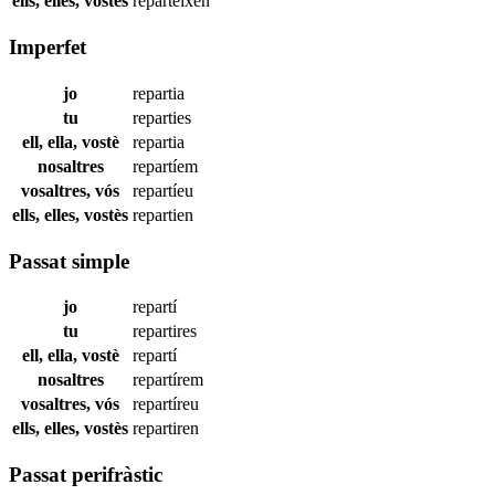
ells, elles, vostès
reparteixen
Imperfet
jo
repartia
tu
reparties
ell, ella, vostè
repartia
nosaltres
repartíem
vosaltres, vós
repartíeu
ells, elles, vostès
repartien
Passat simple
jo
repartí
tu
repartires
ell, ella, vostè
repartí
nosaltres
repartírem
vosaltres, vós
repartíreu
ells, elles, vostès
repartiren
Passat perifràstic