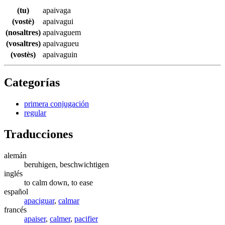
(tu)
apaivaga
(vostè)
apaivagui
(nosaltres)
apaivaguem
(vosaltres)
apaivagueu
(vostès)
apaivaguin
Categorías
primera conjugación
regular
Traducciones
alemán
beruhigen, beschwichtigen
inglés
to calm down, to ease
español
apaciguar
,
calmar
francés
apaiser
,
calmer
,
pacifier