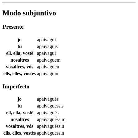
Modo subjuntivo
Presente
jo
apaivagui
tu
apaivaguis
ell, ella, vostè
apaivagui
nosaltres
apaivaguem
vosaltres, vós
apaivagueu
ells, elles, vostès
apaivaguin
Imperfecto
jo
apaivagués
tu
apaivaguessis
ell, ella, vostè
apaivagués
nosaltres
apaivaguéssim
vosaltres, vós
apaivaguéssiu
ells, elles, vostès
apaivaguessin