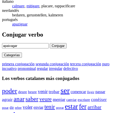
italiano
calmare
,
mitigare
, placare, rappacificare
neerlandés
bedaren, geruststellen, kalmeren
portugués
apaziguar
Conjugar verbo
Conjugar
Categorías
primera conjugación
segunda conjugación
tercera conjugación
puro
incoativo
pronominal
regular
irregular
defectivo
Los verbos catalanes más conjugados
ser
poder
venir
trobar
començar
passar
deure
beure
llegir
anar
saber
veure
menjar
agrair
conèixer
escriure
canviar
estar
fer
tenir
arribar
voler
enviar
dir
rebre
posar
provar