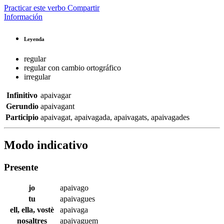
Practicar este verbo
Compartir
Información
Leyenda
regular
regular con cambio ortográfico
irregular
Infinitivo
apaivagar
Gerundio
apaivagant
Participio
apaivagat
,
apaivagada
,
apaivagats
,
apaivagades
Modo indicativo
Presente
jo
apaivago
tu
apaivagues
ell, ella, vostè
apaivaga
nosaltres
apaivaguem