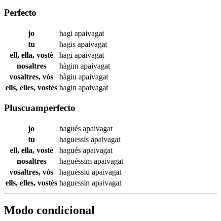
Perfecto
jo
hagi
apaivagat
tu
hagis
apaivagat
ell, ella, vostè
hagi
apaivagat
nosaltres
hàgim
apaivagat
vosaltres, vós
hàgiu
apaivagat
ells, elles, vostès
hagin
apaivagat
Pluscuamperfecto
jo
hagués
apaivagat
tu
haguessis
apaivagat
ell, ella, vostè
hagués
apaivagat
nosaltres
haguéssim
apaivagat
vosaltres, vós
haguéssiu
apaivagat
ells, elles, vostès
haguessin
apaivagat
Modo condicional