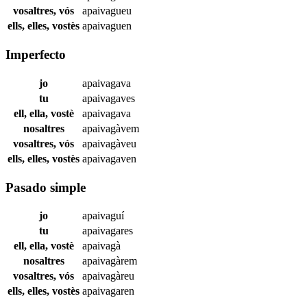
vosaltres, vós
apaivagueu
ells, elles, vostès
apaivaguen
Imperfecto
jo
apaivagava
tu
apaivagaves
ell, ella, vostè
apaivagava
nosaltres
apaivagàvem
vosaltres, vós
apaivagàveu
ells, elles, vostès
apaivagaven
Pasado simple
jo
apaivaguí
tu
apaivagares
ell, ella, vostè
apaivagà
nosaltres
apaivagàrem
vosaltres, vós
apaivagàreu
ells, elles, vostès
apaivagaren