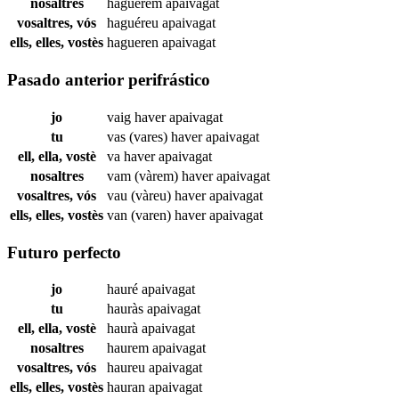
nosaltres
haguérem
apaivagat
vosaltres, vós
haguéreu
apaivagat
ells, elles, vostès
hagueren
apaivagat
Pasado anterior perifrástico
jo
vaig haver
apaivagat
tu
vas (vares) haver
apaivagat
ell, ella, vostè
va haver
apaivagat
nosaltres
vam (vàrem) haver
apaivagat
vosaltres, vós
vau (vàreu) haver
apaivagat
ells, elles, vostès
van (varen) haver
apaivagat
Futuro perfecto
jo
hauré
apaivagat
tu
hauràs
apaivagat
ell, ella, vostè
haurà
apaivagat
nosaltres
haurem
apaivagat
vosaltres, vós
haureu
apaivagat
ells, elles, vostès
hauran
apaivagat