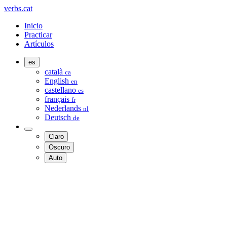
verbs.cat
Inicio
Practicar
Artículos
es
català
ca
English
en
castellano
es
français
fr
Nederlands
nl
Deutsch
de
Claro
Oscuro
Auto