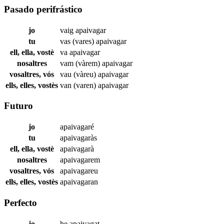
Pasado perifrástico
jo
vaig
apaivagar
tu
vas (vares)
apaivagar
ell, ella, vostè
va
apaivagar
nosaltres
vam (vàrem)
apaivagar
vosaltres, vós
vau (vàreu)
apaivagar
ells, elles, vostès
van (varen)
apaivagar
Futuro
jo
apaivagaré
tu
apaivagaràs
ell, ella, vostè
apaivagarà
nosaltres
apaivagarem
vosaltres, vós
apaivagareu
ells, elles, vostès
apaivagaran
Perfecto
jo
he
apaivagat