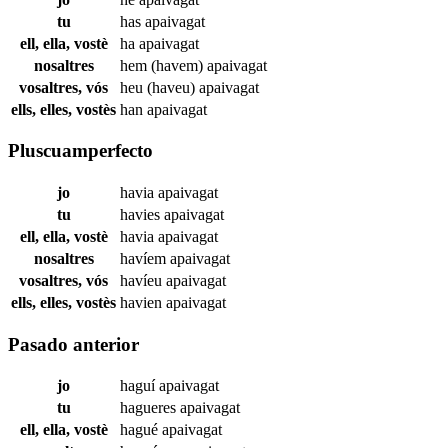
tu
has
apaivagat
ell, ella, vostè
ha
apaivagat
nosaltres
hem (havem)
apaivagat
vosaltres, vós
heu (haveu)
apaivagat
ells, elles, vostès
han
apaivagat
Pluscuamperfecto
jo
havia
apaivagat
tu
havies
apaivagat
ell, ella, vostè
havia
apaivagat
nosaltres
havíem
apaivagat
vosaltres, vós
havíeu
apaivagat
ells, elles, vostès
havien
apaivagat
Pasado anterior
jo
haguí
apaivagat
tu
hagueres
apaivagat
ell, ella, vostè
hagué
apaivagat