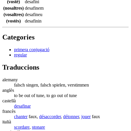
(vostè)
desafini
(nosaltres)
desafinem
(vosaltres)
desafineu
(vostès)
desafinin
Categories
primera conjugació
regular
Traduccions
alemany
falsch singen, falsch spielen, verstimmen
anglès
to be out of tune, to go out of tune
castellà
desafinar
francès
chanter
faux,
désaccorder
,
détonner
,
jouer
faux
italià
scordare
,
stonare