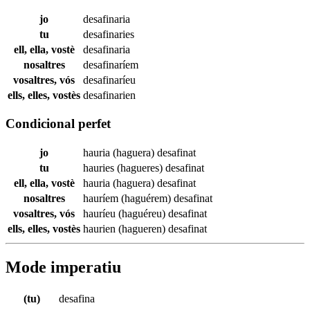
jo
desafinaria
tu
desafinaries
ell, ella, vostè
desafinaria
nosaltres
desafinaríem
vosaltres, vós
desafinaríeu
ells, elles, vostès
desafinarien
Condicional perfet
jo
hauria (haguera)
desafinat
tu
hauries (hagueres)
desafinat
ell, ella, vostè
hauria (haguera)
desafinat
nosaltres
hauríem (haguérem)
desafinat
vosaltres, vós
hauríeu (haguéreu)
desafinat
ells, elles, vostès
haurien (hagueren)
desafinat
Mode imperatiu
(tu)
desafina