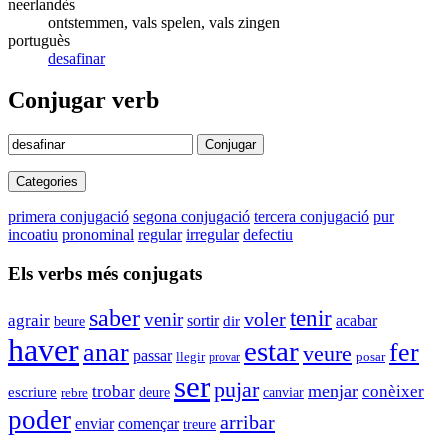
neerlandès
ontstemmen, vals spelen, vals zingen
portuguès
desafinar
Conjugar verb
Conjugar
Categories
primera conjugació
segona conjugació
tercera conjugació
pur
incoatiu
pronominal
regular
irregular
defectiu
Els verbs més conjugats
saber
tenir
voler
venir
agrair
sortir
acabar
beure
dir
haver
estar
fer
anar
veure
passar
llegir
provar
posar
ser
pujar
menjar
trobar
conèixer
escriure
deure
canviar
rebre
poder
arribar
enviar
començar
treure