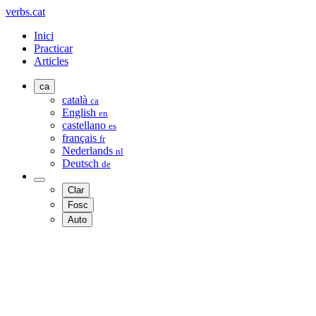
verbs.cat
Inici
Practicar
Articles
ca
català
ca
English
en
castellano
es
français
fr
Nederlands
nl
Deutsch
de
Clar
Fosc
Auto