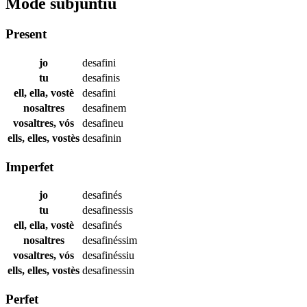
Mode subjuntiu
Present
jo
desafini
tu
desafinis
ell, ella, vostè
desafini
nosaltres
desafinem
vosaltres, vós
desafineu
ells, elles, vostès
desafinin
Imperfet
jo
desafinés
tu
desafinessis
ell, ella, vostè
desafinés
nosaltres
desafinéssim
vosaltres, vós
desafinéssiu
ells, elles, vostès
desafinessin
Perfet