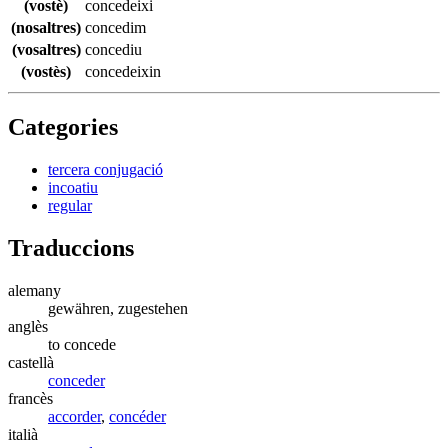
(vostè)
concedeixi
(nosaltres)
concedim
(vosaltres)
concediu
(vostès)
concedeixin
Categories
tercera conjugació
incoatiu
regular
Traduccions
alemany
gewähren, zugestehen
anglès
to concede
castellà
conceder
francès
accorder
,
concéder
italià