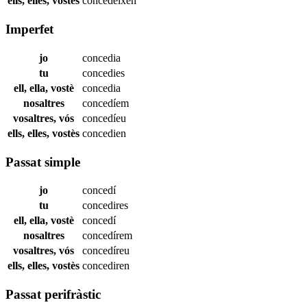
ells, elles, vostès
concedeixen
Imperfet
jo
concedia
tu
concedies
ell, ella, vostè
concedia
nosaltres
concedíem
vosaltres, vós
concedíeu
ells, elles, vostès
concedien
Passat simple
jo
concedí
tu
concedires
ell, ella, vostè
concedí
nosaltres
concedírem
vosaltres, vós
concedíreu
ells, elles, vostès
concediren
Passat perifràstic