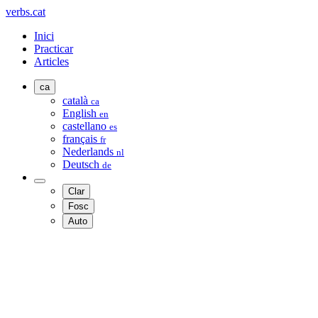
verbs.cat
Inici
Practicar
Articles
ca
català
ca
English
en
castellano
es
français
fr
Nederlands
nl
Deutsch
de
Clar
Fosc
Auto