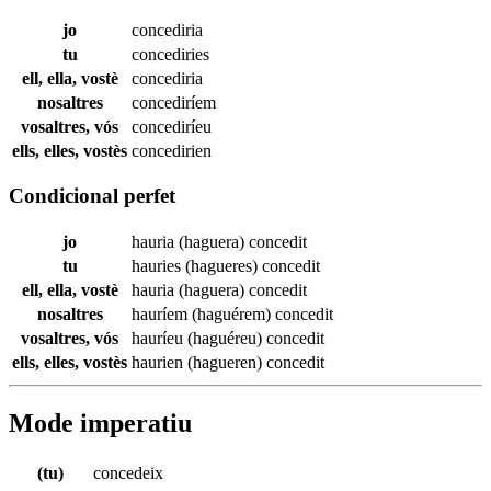
jo
concediria
tu
concediries
ell, ella, vostè
concediria
nosaltres
concediríem
vosaltres, vós
concediríeu
ells, elles, vostès
concedirien
Condicional perfet
jo
hauria (haguera)
concedit
tu
hauries (hagueres)
concedit
ell, ella, vostè
hauria (haguera)
concedit
nosaltres
hauríem (haguérem)
concedit
vosaltres, vós
hauríeu (haguéreu)
concedit
ells, elles, vostès
haurien (hagueren)
concedit
Mode imperatiu
(tu)
concedeix