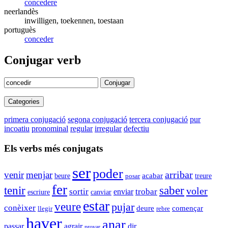
concedere
neerlandès
inwilligen, toekennen, toestaan
portuguès
conceder
Conjugar verb
Conjugar
Categories
primera conjugació
segona conjugació
tercera conjugació
pur
incoatiu
pronominal
regular
irregular
defectiu
Els verbs més conjugats
ser
poder
arribar
venir
menjar
acabar
beure
posar
treure
fer
tenir
saber
voler
sortir
enviar
trobar
escriure
canviar
estar
veure
pujar
conèixer
començar
deure
llegir
rebre
haver
anar
passar
agrair
dir
provar