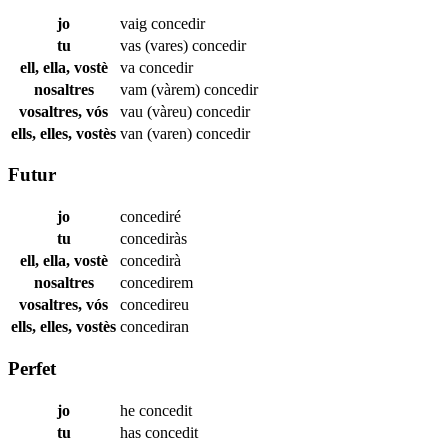
jo
vaig
concedir
tu
vas (vares)
concedir
ell, ella, vostè
va
concedir
nosaltres
vam (vàrem)
concedir
vosaltres, vós
vau (vàreu)
concedir
ells, elles, vostès
van (varen)
concedir
Futur
jo
concediré
tu
concediràs
ell, ella, vostè
concedirà
nosaltres
concedirem
vosaltres, vós
concedireu
ells, elles, vostès
concediran
Perfet
jo
he
concedit
tu
has
concedit