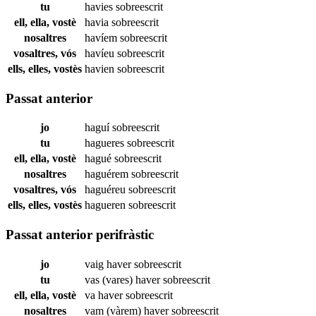
tu
havies
sobreescrit
ell, ella, vostè
havia
sobreescrit
nosaltres
havíem
sobreescrit
vosaltres, vós
havíeu
sobreescrit
ells, elles, vostès
havien
sobreescrit
Passat anterior
jo
haguí
sobreescrit
tu
hagueres
sobreescrit
ell, ella, vostè
hagué
sobreescrit
nosaltres
haguérem
sobreescrit
vosaltres, vós
haguéreu
sobreescrit
ells, elles, vostès
hagueren
sobreescrit
Passat anterior perifràstic
jo
vaig haver
sobreescrit
tu
vas (vares) haver
sobreescrit
ell, ella, vostè
va haver
sobreescrit
nosaltres
vam (vàrem) haver
sobreescrit