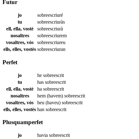
Futur
jo
sobreescriuré
tu
sobreescriuràs
ell, ella, vostè
sobreescriurà
nosaltres
sobreescriurem
vosaltres, vós
sobreescriureu
ells, elles, vostès
sobreescriuran
Perfet
jo
he
sobreescrit
tu
has
sobreescrit
ell, ella, vostè
ha
sobreescrit
nosaltres
hem (havem)
sobreescrit
vosaltres, vós
heu (haveu)
sobreescrit
ells, elles, vostès
han
sobreescrit
Plusquamperfet
jo
havia
sobreescrit