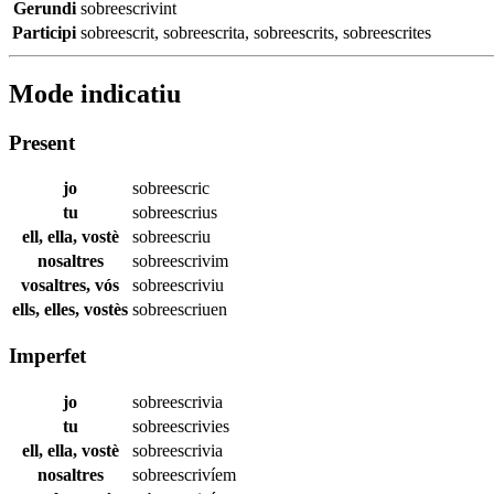
Gerundi
sobreescrivint
Participi
sobreescrit
,
sobreescrita
,
sobreescrits
,
sobreescrites
Mode indicatiu
Present
jo
sobreescric
tu
sobreescrius
ell, ella, vostè
sobreescriu
nosaltres
sobreescrivim
vosaltres, vós
sobreescriviu
ells, elles, vostès
sobreescriuen
Imperfet
jo
sobreescrivia
tu
sobreescrivies
ell, ella, vostè
sobreescrivia
nosaltres
sobreescrivíem