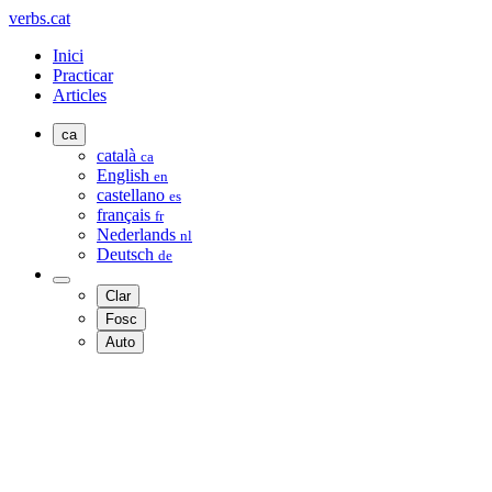
verbs.cat
Inici
Practicar
Articles
ca
català
ca
English
en
castellano
es
français
fr
Nederlands
nl
Deutsch
de
Clar
Fosc
Auto