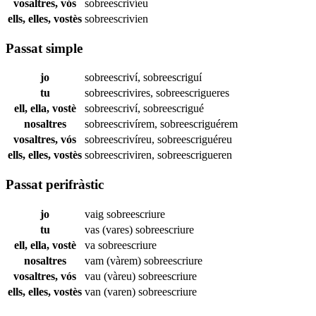
vosaltres, vós
sobreescrivíeu
ells, elles, vostès
sobreescrivien
Passat simple
jo
sobreescriví
,
sobreescriguí
tu
sobreescrivires
,
sobreescrigueres
ell, ella, vostè
sobreescriví
,
sobreescrigué
nosaltres
sobreescrivírem
,
sobreescriguérem
vosaltres, vós
sobreescrivíreu
,
sobreescriguéreu
ells, elles, vostès
sobreescriviren
,
sobreescrigueren
Passat perifràstic
jo
vaig
sobreescriure
tu
vas (vares)
sobreescriure
ell, ella, vostè
va
sobreescriure
nosaltres
vam (vàrem)
sobreescriure
vosaltres, vós
vau (vàreu)
sobreescriure
ells, elles, vostès
van (varen)
sobreescriure