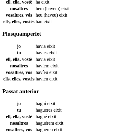
ell, ella, vostè
ha
eixit
nosaltres
hem (havem)
eixit
vosaltres, vós
heu (haveu)
eixit
ells, elles, vostès
han
eixit
Plusquamperfet
jo
havia
eixit
tu
havies
eixit
ell, ella, vostè
havia
eixit
nosaltres
havíem
eixit
vosaltres, vós
havíeu
eixit
ells, elles, vostès
havien
eixit
Passat anterior
jo
haguí
eixit
tu
hagueres
eixit
ell, ella, vostè
hagué
eixit
nosaltres
haguérem
eixit
vosaltres, vós
haguéreu
eixit