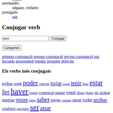
neerlandès
uitgaan, verlaten
portuguès
sair
Conjugar verb
Conjugar
Categories
primera conjugació
segona conjugació
tercera conjugació
pur
incoatiu
pronominal
regular
irregular
defectiu
Els verbs més conjugats
estar
poder
tenir
pujar
trobar
sortir
canviar
posar
llegir
haver
fer
venir
començar
passar
acabar
beure
dir
treure
deure
saber
veure
arribar
voler
menjar
agrair
enviar
rebre
comprar
ser
anar
conèixer
escriure