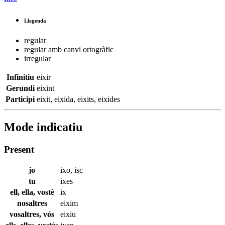
Llegenda
regular
regular amb canvi ortogràfic
irregular
Infinitiu
eixir
Gerundi
eixint
Participi
eixit
,
eixida
,
eixits
,
eixides
Mode indicatiu
Present
jo
ixo
,
isc
tu
ixes
ell, ella, vostè
ix
nosaltres
eixim
vosaltres, vós
eixiu