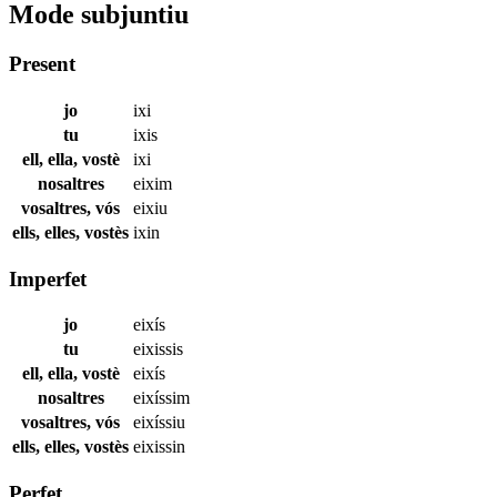
Mode subjuntiu
Present
jo
ixi
tu
ixis
ell, ella, vostè
ixi
nosaltres
eixim
vosaltres, vós
eixiu
ells, elles, vostès
ixin
Imperfet
jo
eixís
tu
eixissis
ell, ella, vostè
eixís
nosaltres
eixíssim
vosaltres, vós
eixíssiu
ells, elles, vostès
eixissin
Perfet