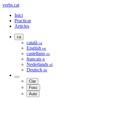
verbs.cat
Inici
Practicar
Articles
ca
català
ca
English
en
castellano
es
français
fr
Nederlands
nl
Deutsch
de
Clar
Fosc
Auto