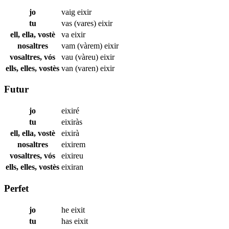
jo
vaig
eixir
tu
vas (vares)
eixir
ell, ella, vostè
va
eixir
nosaltres
vam (vàrem)
eixir
vosaltres, vós
vau (vàreu)
eixir
ells, elles, vostès
van (varen)
eixir
Futur
jo
eixiré
tu
eixiràs
ell, ella, vostè
eixirà
nosaltres
eixirem
vosaltres, vós
eixireu
ells, elles, vostès
eixiran
Perfet
jo
he
eixit
tu
has
eixit