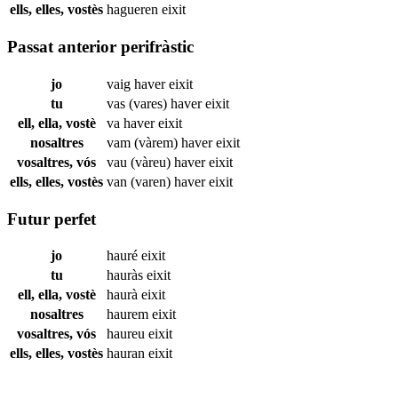
ells, elles, vostès
hagueren
eixit
Passat anterior perifràstic
jo
vaig haver
eixit
tu
vas (vares) haver
eixit
ell, ella, vostè
va haver
eixit
nosaltres
vam (vàrem) haver
eixit
vosaltres, vós
vau (vàreu) haver
eixit
ells, elles, vostès
van (varen) haver
eixit
Futur perfet
jo
hauré
eixit
tu
hauràs
eixit
ell, ella, vostè
haurà
eixit
nosaltres
haurem
eixit
vosaltres, vós
haureu
eixit
ells, elles, vostès
hauran
eixit