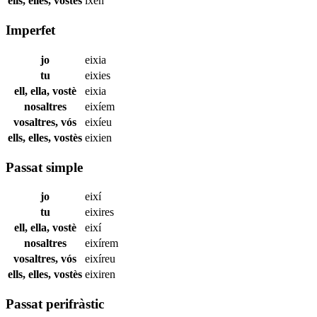
ells, elles, vostès
ixen
Imperfet
jo
eixia
tu
eixies
ell, ella, vostè
eixia
nosaltres
eixíem
vosaltres, vós
eixíeu
ells, elles, vostès
eixien
Passat simple
jo
eixí
tu
eixires
ell, ella, vostè
eixí
nosaltres
eixírem
vosaltres, vós
eixíreu
ells, elles, vostès
eixiren
Passat perifràstic